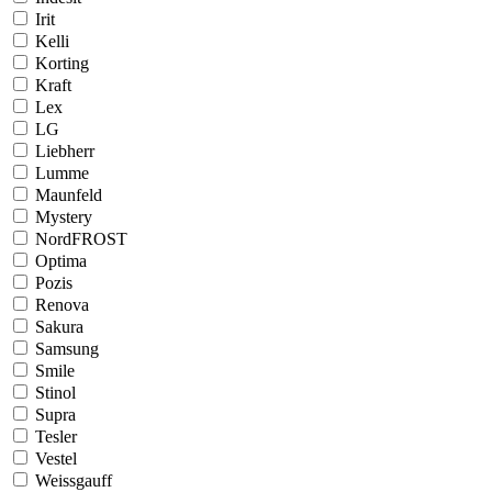
Irit
Kelli
Korting
Kraft
Lex
LG
Liebherr
Lumme
Maunfeld
Mystery
NordFROST
Optima
Pozis
Renova
Sakura
Samsung
Smile
Stinol
Supra
Tesler
Vestel
Weissgauff