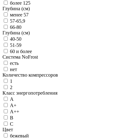
более 125
Глубина (см)
менее 57
57-65,9
66-80
Глубина (см)
40-50
51-59
60 и более
Система NoFrost
есть
нет
Количество компрессоров
1
2
Класс энергопотребления
А
А+
А++
B
C
Цвет
бежевый