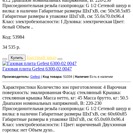
45.2 Диапазон номинальных напряжений, В: 220-230
Присоединительная резьба газопровода: G 1/2 Сетевой шнур и
вилка: в наличии Габаритные размеры ШхГхВ, см: 50x58.5x85
Габаритные размеры в упаковке ШхГхВ, см: 55.6x70.0x96.4
Класс электробезопасности: I Духовка: электрическая Цвет:
белый Объем ..
Код: 53984
34 535
р.
Быстрый заказ
Купить
Газовая плита Gefest 6300-02 0047
Производитель:
Gefest
|
Код товара:
51034 |
Наличие
Есть в наличии
Характеристики Количество зон приготовления: 4 Варочная
поверхность: эмалированная Фасад: стеклянный Крышка:
стеклянная крышка Масса нетто, кг: 45 Масса брутто, кг: 50.5
Диапазон номинальных напряжений, В: 220-230
Присоединительная резьба газопровода: G 1/2 Сетевой шнур и
вилка: в наличии Габаритные размеры ШхГхВ, см: 60x60x85
Габаритные размеры в упаковке ШхГхВ, см: 65.0x69.0x96.4
Класс электробезопасности: I Цвет: коричневый Двухзонная
горелка: нет Объем духо..