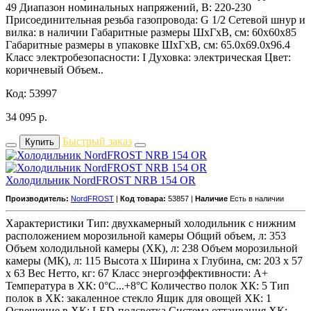
49 Диапазон номинальных напряжений, В: 220-230
Присоединительная резьба газопровода: G 1/2 Сетевой шнур и
вилка: в наличии Габаритные размеры ШхГхВ, см: 60x60x85
Габаритные размеры в упаковке ШхГхВ, см: 65.0x69.0x96.4
Класс электробезопасности: I Духовка: электрическая Цвет:
коричневый Объем..
Код: 53997
34 095
р.
Быстрый заказ
Купить
Холодильник NordFROST NRB 154 OR
Производитель:
NordFROST
|
Код товара:
53857 |
Наличие
Есть в наличии
Характеристики Тип: двухкамерный холодильник с нижним
расположением морозильной камеры Общий объем, л: 353
Объем холодильной камеры (ХК), л: 238 Объем морозильной
камеры (МК), л: 115 Высота х Ширина х Глубина, см: 203 х 57
х 63 Вес Нетто, кг: 67 Класс энергоэффективности: A+
Температура в ХК: 0°С...+8°С Количество полок ХК: 5 Тип
полок в ХК: закаленное стекло Ящик для овощей ХК: 1
Освещение в ХК: LED-подсветка Система оттаивания ХК: