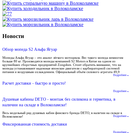
Новости
Обзор мопеда S2 Альфа Ягуар
Мопеды Альфа Ягуар – это аналог лёгкого мотоцикла. Вес такого мопеда немногим
больше 80 кг. Производятся мопеды компанией S2 Motors в Китае на одном из
крупнейших сборочных предприятий Zongshen. Стоит обратить внимание, что на
мопеды устанавливают надежные японские двигатели с карбюраторной системой
питания и воздушным охлаждением. Официальный объём силового агрегата 49,9
Подробнее→
Расчет доставки - быстро и просто!
Подробнее→
Душевые кабины DETO - монтаж без силикона и герметика, в
наличии на складе в Волоколамске!
Весь модельный ряд душевых кабин финского бренда DETO, в наличии на складе в
Волоколамске!
Подробнее→
Фиксированная стоимость доставки
Подробнее→