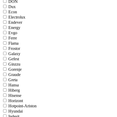
DON
Dux
Econ
Electrolux
Endever
Energy
Evgo
Ferre
Flama
Frostor
Galaxy
Gefest
Ginzzu
Gorenje
Graude
Greta
Hansa
Hiberg
Hisense
Horizont
Hotpoint-Ariston
Hyundai
Indesit