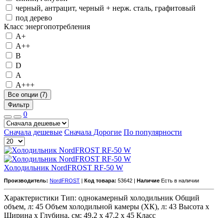
черный, антрацит, черный + нерж. сталь, графитовый
под дерево
Класс энергопотребления
А+
А++
B
D
А
А+++
Все опции (7)
Фильтр
0
Сначала дешевые
Сначала Дорогие
По популярности
Холодильник NordFROST RF-50 W
Производитель:
NordFROST
|
Код товара:
53642 |
Наличие
Есть в наличии
Характеристики Тип: однокамерный холодильник Общий
объем, л: 45 Объем холодильной камеры (ХК), л: 43 Высота х
Ширина х Глубина, см: 49,2 х 47,2 х 45 Класс