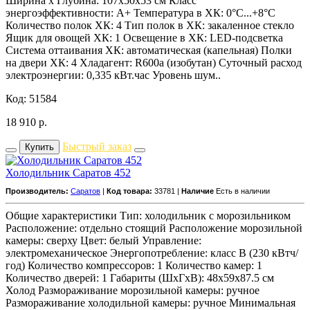
Ширина х Глубина: 107x50x53 см Класс
энергоэффективности: A+ Температура в ХК: 0°С...+8°С
Количество полок ХК: 4 Тип полок в ХК: закаленное стекло
Ящик для овощей ХК: 1 Освещение в ХК: LED-подсветка
Система оттаивания ХК: автоматическая (капельная) Полки
на двери ХК: 4 Хладагент: R600a (изобутан) Суточный расход
электроэнергии: 0,335 кВт.час Уровень шум..
Код: 51584
18 910
р.
Быстрый заказ
Купить
Холодильник Саратов 452
Производитель:
Саратов
|
Код товара:
33781 |
Наличие
Есть в наличии
Общие характеристики Тип: холодильник с морозильником
Расположение: отдельно стоящий Расположение морозильной
камеры: сверху Цвет: белый Управление:
электромеханическое Энергопотребление: класс B (230 кВтч/
год) Количество компрессоров: 1 Количество камер: 1
Количество дверей: 1 Габариты (ШxГxВ): 48x59x87.5 см
Холод Размораживание морозильной камеры: ручное
Размораживание холодильной камеры: ручное Минимальная