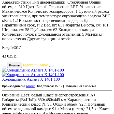
Характеристики Тип двери/крышки: Стеклянная Общий
объем, л: 310 Цвет: Белый Освещение: LED Управление:
Механическое Количество компрессоров: 1 Суточный расход
электроэнергии, при температуре окружающего воздуха 24°C,
кВтч: 1.2 Возможность перевешивания двери: Да
Гарантийный срок, г: 2 Вес, кг: 61 Габариты Высота, см: 181
Ширина, см: 58 Глубина, см: 62 Холодильная камера
Количество полок в холодильном отделении: 5 Материал
полок: стекло Другие функции и особе..
Код: 53617
43 035
р.
Быстрый заказ
Купить
Холодильник Атлант Х 1401-100
Производитель:
Атлант
|
Код товара:
45612 |
Наличие
Нет в наличии
Описание Цвет: белый Класс энергопотребления: A+
Габариты (ВхШхГ): 850x480x445 мм Характеристики
Климатический класс: N, ST Общий объем: 92 л Полезный
объем холодильной камеры: 91 л Масса (нетто): 21,5 кг Класс
энергоэффективности: A+ Номинальное годовое