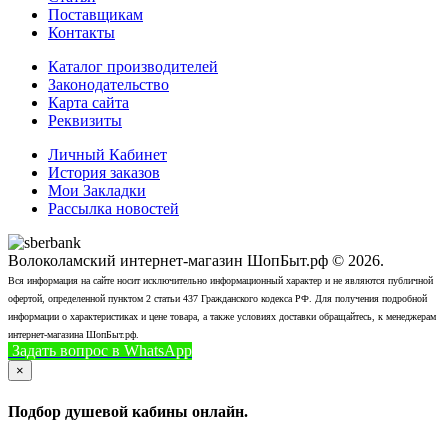
Поставщикам
Контакты
Каталог производителей
Законодательство
Карта сайта
Реквизиты
Личный Кабинет
История заказов
Мои Закладки
Рассылка новостей
Волоколамский интернет-магазин ШопБыт.рф © 2026.
Вся информация на сайте носит исключительно информационный характер и не являются публичной
офертой, определенной пунктом 2 статьи 437 Гражданского кодекса РФ. Для получения подробной
информации о характеристиках и цене товара, а также условиях доставки обращайтесь, к менеджерам
интернет-магазина ШопБыт.рф.
Задать вопрос в WhatsApp
+7 (926) 412-7408
Позвонить
×
Подбор душевой кабины онлайн.