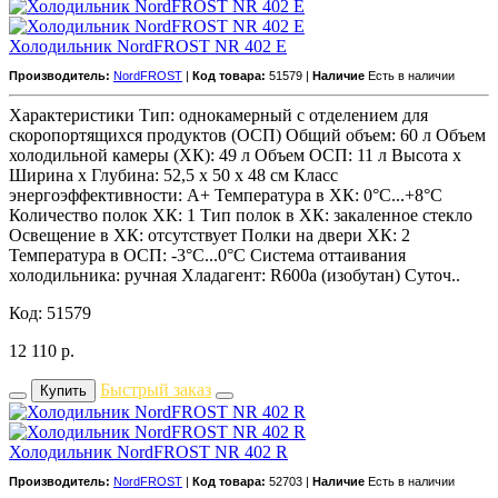
Холодильник NordFROST NR 402 E
Производитель:
NordFROST
|
Код товара:
51579 |
Наличие
Есть в наличии
Характеристики Тип: однокамерный с отделением для
скоропортящихся продуктов (ОСП) Общий объем: 60 л Объем
холодильной камеры (ХК): 49 л Объем ОСП: 11 л Высота х
Ширина х Глубина: 52,5 x 50 x 48 см Класс
энергоэффективности: A+ Температура в ХК: 0°С...+8°С
Количество полок ХК: 1 Тип полок в ХК: закаленное стекло
Освещение в ХК: отсутствует Полки на двери ХК: 2
Температура в ОСП: -3°С...0°С Система оттаивания
холодильника: ручная Хладагент: R600a (изобутан) Суточ..
Код: 51579
12 110
р.
Быстрый заказ
Купить
Холодильник NordFROST NR 402 R
Производитель:
NordFROST
|
Код товара:
52703 |
Наличие
Есть в наличии