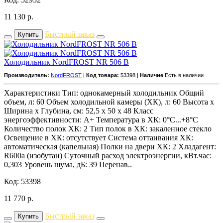
11 130
р.
Быстрый заказ
Купить
Холодильник NordFROST NR 506 B
Производитель:
NordFROST
|
Код товара:
53398 |
Наличие
Есть в наличии
Характеристики Тип: однокамерный холодильник Общий
объем, л: 60 Объем холодильной камеры (ХК), л: 60 Высота х
Ширина х Глубина, см: 52,5 x 50 x 48 Класс
энергоэффективности: A+ Температура в ХК: 0°С...+8°С
Количество полок ХК: 2 Тип полок в ХК: закаленное стекло
Освещение в ХК: отсутствует Система оттаивания ХК:
автоматическая (капельная) Полки на двери ХК: 2 Хладагент:
R600a (изобутан) Суточный расход электроэнергии, кВт.час:
0,303 Уровень шума, дБ: 39 Перенав..
Код: 53398
11 770
р.
Быстрый заказ
Купить