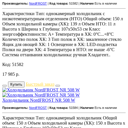
Производитель:
NordFROST
|
Код товара:
51582 |
Наличие
Есть в наличии
Характеристики Тип: однокамерный холодильник с
низкотемпературным отделением (НТО) Общий объем: 150 л
Объем холодильной камеры (ХК): 139 л Объем НТО: 11 л
Высота х Ширина х Глубина: 107x50x53 см Класс
энергоэффективности: A+ Температура в ХК: 0°С...+8°С
Количество полок ХК: 3 Тип полок в ХК: закаленное стекло
Ящик для овощей ХК: 1 Освещение в ХК: LED-подсветка
Полки на двери ХК: 4 Температура в НТО: не выше -6°С
Система оттаивания холодильника: ручная Хладагент..
Код: 51582
17 985
р.
Быстрый заказ
Купить
Холодильник NordFROST NR 508 W
Производитель:
NordFROST
|
Код товара:
51584 |
Наличие
Есть в наличии
Характеристики Тип: однокамерный холодильник Общий
объем: 150 л Объем холодильной камеры (ХК): 150 л Высота х