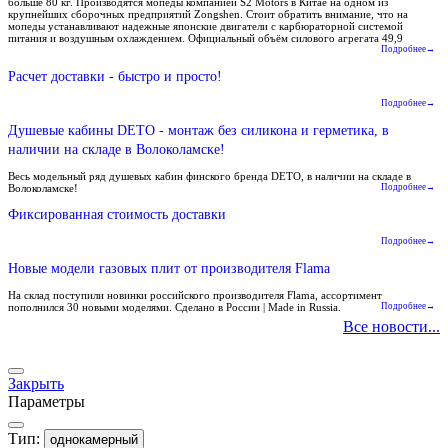
больше 80 кг. Производятся мопеды компанией S2 Motors в Китае на одном из
крупнейших сборочных предприятий Zongshen. Стоит обратить внимание, что на
мопеды устанавливают надежные японские двигатели с карбюраторной системой
питания и воздушным охлаждением. Официальный объём силового агрегата 49,9
Подробнее→
Расчет доставки - быстро и просто!
Подробнее→
Душевые кабины DETO - монтаж без силикона и герметика, в
наличии на складе в Волоколамске!
Весь модельный ряд душевых кабин финского бренда DETO, в наличии на складе в
Волоколамске!
Подробнее→
Фиксированная стоимость доставки
Подробнее→
Новые модели газовых плит от производителя Flama
На склад поступили новинки российского производителя Flama, ассортимент
пополнился 30 новыми моделями. Сделано в России | Made in Russia.
Подробнее→
Все новости...
Закрыть
Параметры
Тип:
однокамерный