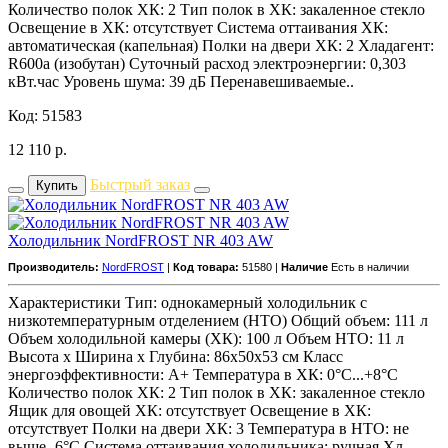
Количество полок ХК: 2 Тип полок в ХК: закаленное стекло
Освещение в ХК: отсутствует Система оттаивания ХК:
автоматическая (капельная) Полки на двери ХК: 2 Хладагент:
R600a (изобутан) Суточный расход электроэнергии: 0,303
кВт.час Уровень шума: 39 дБ Перенавешиваемые..
Код: 51583
12 110
р.
Быстрый заказ
Купить
Холодильник NordFROST NR 403 AW
Производитель:
NordFROST
|
Код товара:
51580 |
Наличие
Есть в наличии
Характеристики Тип: однокамерный холодильник с
низкотемпературным отделением (НТО) Общий объем: 111 л
Объем холодильной камеры (ХК): 100 л Объем НТО: 11 л
Высота х Ширина х Глубина: 86x50x53 см Класс
энергоэффективности: A+ Температура в ХК: 0°С...+8°С
Количество полок ХК: 2 Тип полок в ХК: закаленное стекло
Ящик для овощей ХК: отсутствует Освещение в ХК:
отсутствует Полки на двери ХК: 3 Температура в НТО: не
выше -6°С Система оттаивания холодильника: ручная Хл..