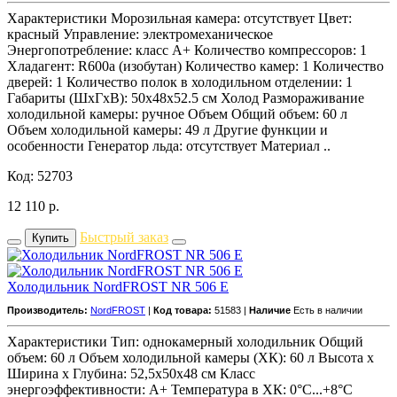
Характеристики Морозильная камера: отсутствует Цвет:
красный Управление: электромеханическое
Энергопотребление: класс A+ Количество компрессоров: 1
Хладагент: R600a (изобутан) Количество камер: 1 Количество
дверей: 1 Количество полок в холодильном отделении: 1
Габариты (ШxГxВ): 50x48x52.5 см Холод Размораживание
холодильной камеры: ручное Объем Общий объем: 60 л
Объем холодильной камеры: 49 л Другие функции и
особенности Генератор льда: отсутствует Материал ..
Код: 52703
12 110
р.
Быстрый заказ
Купить
Холодильник NordFROST NR 506 E
Производитель:
NordFROST
|
Код товара:
51583 |
Наличие
Есть в наличии
Характеристики Тип: однокамерный холодильник Общий
объем: 60 л Объем холодильной камеры (ХК): 60 л Высота х
Ширина х Глубина: 52,5x50x48 см Класс
энергоэффективности: A+ Температура в ХК: 0°С...+8°С