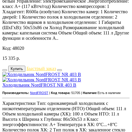
белый Управление: электромеханическое Энергопотребление:
класс A+ (117 кВтч/год) Количество компрессоров: 1
Хладагент: R600a (изобутан) Количество камер: 1 Количество
дверей: 1 Количество полок в холодильном отделении: 2
Количество ящиков в холодильном отделении: 1 Габариты
(ШxГxВ): 50x53x86 см Холод Размораживание холодильной
камеры: капельная система Объем Общий объем: 111 л Другие
функции и особенности А..
Код: 48020
15 335
р.
Быстрый заказ
Купить
Холодильник NordFROST NR 403 B
Производитель:
NordFROST
|
Код товара:
51705 |
Наличие
Есть в наличии
Характеристики Тип: однокамерный холодильник с
низкотемпературным отделением (НТО) Общий объем: 111 л
Объем холодильной камеры (ХК): 100 л Объем НТО: 11 л
Высота х Ширина х Глубина: 86x50x53 л Класс
энергоэффективности: A+ Температура в ХК: 0°С...+8°С
Количество полок ХК: 2 Тип полок в ХК: закаленное стекло