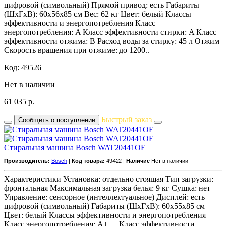
цифровой (символьный) Прямой привод: есть Габариты
(ШxГxВ): 60x56x85 см Вес: 62 кг Цвет: белый Классы
эффективности и энергопотребления Класс
энергопотребления: A Класс эффективности стирки: A Класс
эффективности отжима: B Расход воды за стирку: 45 л Отжим
Скорость вращения при отжиме: до 1200..
Код: 49526
Нет в наличии
61 035
р.
Быстрый заказ
Сообщить о поступлении
Стиральная машина Bosch WAT20441OE
Производитель:
Bosch
|
Код товара:
49422 |
Наличие
Нет в наличии
Характеристики Установка: отдельно стоящая Тип загрузки:
фронтальная Максимальная загрузка белья: 9 кг Сушка: нет
Управление: сенсорное (интеллектуальное) Дисплей: есть
цифровой (символьный) Габариты (ШxГxВ): 60x55x85 см
Цвет: белый Классы эффективности и энергопотребления
Класс энергопотребления: A+++ Класс эффективности