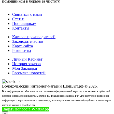
помощником в борьбе за чистоту.
Связаться с нами
Статьи
Поставщикам
Контакты
Каталог производителей
Законодательство
Карта сайта
Реквизиты
Личный Кабинет
История заказов
Мои Закладки
Рассылка новостей
Волоколамский интернет-магазин ШопБыт.рф © 2026.
Вся информация на сайте носит исключительно информационный характер и не являются публичной
офертой, определенной пунктом 2 статьи 437 Гражданского кодекса РФ. Для получения подробной
информации о характеристиках и цене товара, а также условиях доставки обращайтесь, к менеджерам
интернет-магазина ШопБыт.рф.
Задать вопрос в WhatsApp
+7 (926) 412-7408
Позвонить