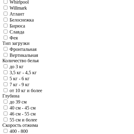
Whirlpool
Willmark
Атлант
Белоснежка
Бирюса
Славда
Фея
Тип загрузки
Фронтальная
Вертикальная
Количество белья
до 3 кг
3,5 кг - 4,5 кг
5 кг - 6 кг
7 кг - 9 кг
от 10 кг и более
Глубина
до 39 см
40 см - 45 см
46 см - 55 см
55 см и более
Скорость отжима
400 - 800