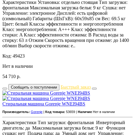
Характеристики Установка: отдельно стоящая Тип загрузки:
фронтальная Максимальная загрузка белья: 9 кг Сушка: нет
Управление: электронное Дисплей: есть цифровой
(символьный) Габариты (ШxГxВ): 60x59x85 см Вес: 69.5 кг
Цвет: белый Классы эффективности и энергопотребления
Класс энергопотребления: A+++ Класс эффективности
стирки: A Класс эффективности отжима: B Расход воды за
стирку: 63 л Отжим Скорость вращения при отжиме: до 1400
об/мин Выбор скорости отжима: е..
Код: 49423
Нет в наличии
54 710
р.
Быстрый заказ
Сообщить о поступлении
Стиральная машина Gorenje WNEI94BS
Производитель:
Gorenje
|
Код товара:
53659 |
Наличие
Нет в наличии
Характеристики Тип загрузки: фронтальная Инверторный
двигатель: да Максимальная загрузка белья: 9 кг Функция
сушки: нет Подача пара: да Умный дом: нет Управление: