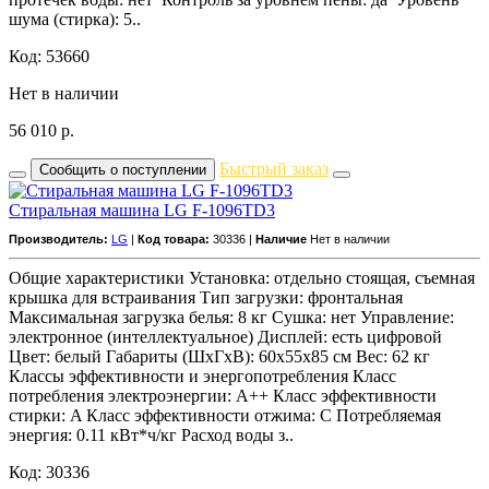
шума (стирка): 5..
Код: 53660
Нет в наличии
56 010
р.
Быстрый заказ
Сообщить о поступлении
Стиральная машина LG F-1096TD3
Производитель:
LG
|
Код товара:
30336 |
Наличие
Нет в наличии
Общие характеристики Установка: отдельно стоящая, съемная
крышка для встраивания Тип загрузки: фронтальная
Максимальная загрузка белья: 8 кг Сушка: нет Управление:
электронное (интеллектуальное) Дисплей: есть цифровой
Цвет: белый Габариты (ШxГxВ): 60x55x85 см Вес: 62 кг
Классы эффективности и энергопотребления Класс
потребления электроэнергии: A++ Класс эффективности
стирки: A Класс эффективности отжима: C Потребляемая
энергия: 0.11 кВт*ч/кг Расход воды з..
Код: 30336