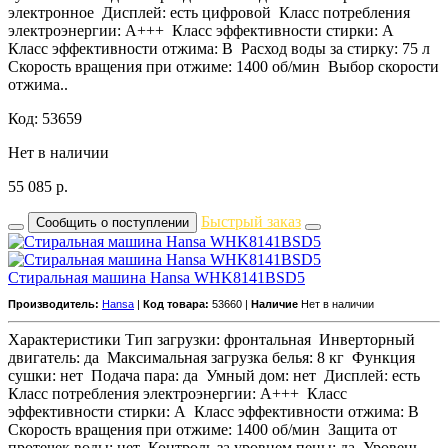
электронное Дисплей: есть цифровой Класс потребления
электроэнергии: A+++ Класс эффективности стирки: A
Класс эффективности отжима: B Расход воды за стирку: 75 л
Скорость вращения при отжиме: 1400 об/мин Выбор скорости
отжима..
Код: 53659
Нет в наличии
55 085
р.
Быстрый заказ
Сообщить о поступлении
Стиральная машина Hansa WHK8141BSD5
Производитель:
Hansa
|
Код товара:
53660 |
Наличие
Нет в наличии
Характеристики Тип загрузки: фронтальная Инверторный
двигатель: да Максимальная загрузка белья: 8 кг Функция
сушки: нет Подача пара: да Умный дом: нет Дисплей: есть
Класс потребления электроэнергии: A+++ Класс
эффективности стирки: A Класс эффективности отжима: B
Скорость вращения при отжиме: 1400 об/мин Защита от
протечек воды: нет Контроль за уровнем пены: да Уровень