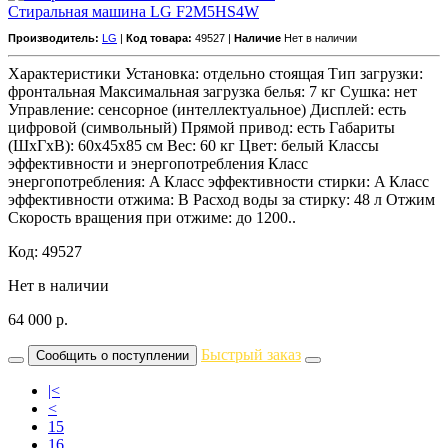
Стиральная машина LG F2M5HS4W
Производитель:
LG
|
Код товара:
49527 |
Наличие
Нет в наличии
Характеристики Установка: отдельно стоящая Тип загрузки:
фронтальная Максимальная загрузка белья: 7 кг Сушка: нет
Управление: сенсорное (интеллектуальное) Дисплей: есть
цифровой (символьный) Прямой привод: есть Габариты
(ШxГxВ): 60x45x85 см Вес: 60 кг Цвет: белый Классы
эффективности и энергопотребления Класс
энергопотребления: A Класс эффективности стирки: A Класс
эффективности отжима: B Расход воды за стирку: 48 л Отжим
Скорость вращения при отжиме: до 1200..
Код: 49527
Нет в наличии
64 000
р.
Быстрый заказ
Сообщить о поступлении
|<
<
15
16