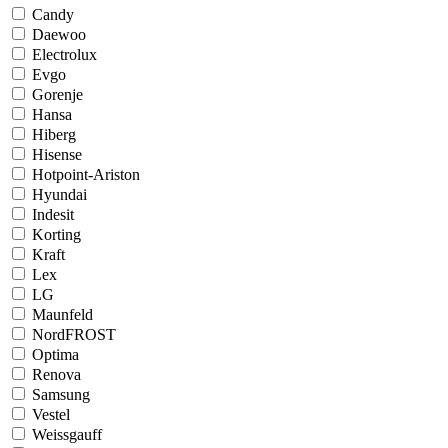
Candy
Daewoo
Electrolux
Evgo
Gorenje
Hansa
Hiberg
Hisense
Hotpoint-Ariston
Hyundai
Indesit
Korting
Kraft
Lex
LG
Maunfeld
NordFROST
Optima
Renova
Samsung
Vestel
Weissgauff