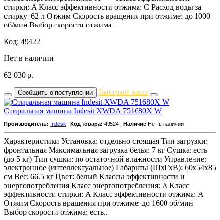
стирки: A Класс эффективности отжима: C Расход воды за
стирку: 62 л Отжим Скорость вращения при отжиме: до 1000
об/мин Выбор скорости отжима..
Код: 49422
Нет в наличии
62 030
р.
Быстрый заказ
Сообщить о поступлении
Стиральная машина Indesit XWDA 751680X W
Производитель:
Indesit
|
Код товара:
49524 |
Наличие
Нет в наличии
Характеристики Установка: отдельно стоящая Тип загрузки:
фронтальная Максимальная загрузка белья: 7 кг Сушка: есть
(до 5 кг) Тип сушки: по остаточной влажности Управление:
электронное (интеллектуальное) Габариты (ШxГxВ): 60x54x85
см Вес: 66.5 кг Цвет: белый Классы эффективности и
энергопотребления Класс энергопотребления: A Класс
эффективности стирки: A Класс эффективности отжима: A
Отжим Скорость вращения при отжиме: до 1600 об/мин
Выбор скорости отжима: есть..