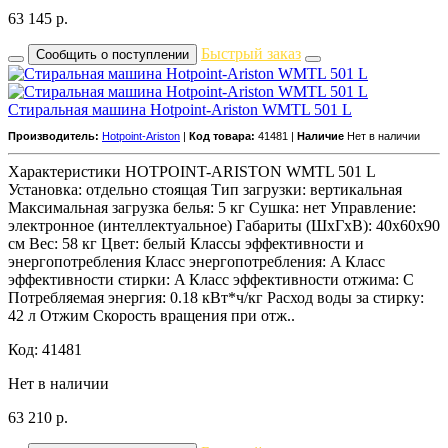
63 145
р.
Быстрый заказ
Сообщить о поступлении
Стиральная машина Hotpoint-Ariston WMTL 501 L
Производитель:
Hotpoint-Ariston
|
Код товара:
41481 |
Наличие
Нет в наличии
Характеристики HOTPOINT-ARISTON WMTL 501 L
Установка: отдельно стоящая Тип загрузки: вертикальная
Максимальная загрузка белья: 5 кг Сушка: нет Управление:
электронное (интеллектуальное) Габариты (ШxГxВ): 40x60x90
см Вес: 58 кг Цвет: белый Классы эффективности и
энергопотребления Класс энергопотребления: A Класс
эффективности стирки: A Класс эффективности отжима: C
Потребляемая энергия: 0.18 кВт*ч/кг Расход воды за стирку:
42 л Отжим Скорость вращения при отж..
Код: 41481
Нет в наличии
63 210
р.