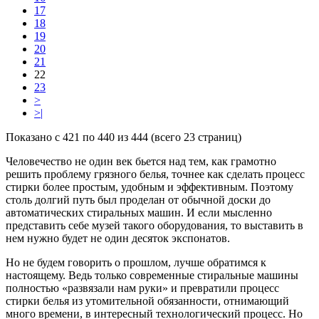
17
18
19
20
21
22
23
>
>|
Показано с 421 по 440 из 444 (всего 23 страниц)
Человечество не один век бьется над тем, как грамотно
решить проблему грязного белья, точнее как сделать процесс
стирки более простым, удобным и эффективным. Поэтому
столь долгий путь был проделан от обычной доски до
автоматических стиральных машин. И если мысленно
представить себе музей такого оборудования, то выставить в
нем нужно будет не один десяток экспонатов.
Но не будем говорить о прошлом, лучше обратимся к
настоящему. Ведь только современные стиральные машины
полностью «развязали нам руки» и превратили процесс
стирки белья из утомительной обязанности, отнимающий
много времени, в интересный технологический процесс. Но