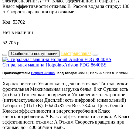
электроэнергии: A+++ Класс эффективности стирки: A
Класс эффективности отжима: B Расход воды за стирку: 136
л Скорость вращения при отжиме..
Код: 53702
Нет в наличии
52 705
р.
Быстрый заказ
Сообщить о поступлении
Стиральная машина Hotpoint-Ariston FDG 8640BS
Производитель:
Hotpoint-Ariston
|
Код товара:
49514 |
Наличие
Нет в наличии
Характеристики Установка: отдельно стоящая Тип загрузки:
фронтальная Максимальная загрузка белья: 8 кг Сушка: есть
(до 6 кг) Тип сушки: по времени Управление: электронное
(интеллектуальное) Дисплей: есть цифровой (символьный)
Габариты (ШxГxВ): 60x60x85 см Вес: 73.4 кг Цвет: белый
Классы эффективности и энергопотребления Класс
энергопотребления: A Класс эффективности стирки: A Класс
эффективности отжима: A Отжим Скорость вращения при
отжиме: до 1400 об/мин Выб..