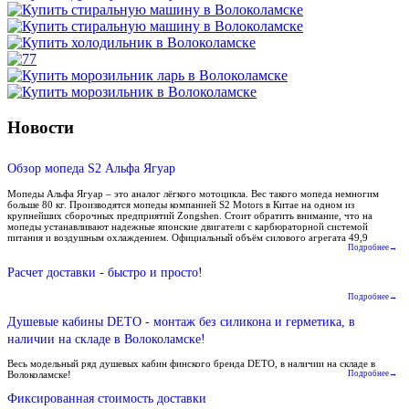
Новости
Обзор мопеда S2 Альфа Ягуар
Мопеды Альфа Ягуар – это аналог лёгкого мотоцикла. Вес такого мопеда немногим
больше 80 кг. Производятся мопеды компанией S2 Motors в Китае на одном из
крупнейших сборочных предприятий Zongshen. Стоит обратить внимание, что на
мопеды устанавливают надежные японские двигатели с карбюраторной системой
питания и воздушным охлаждением. Официальный объём силового агрегата 49,9
Подробнее→
Расчет доставки - быстро и просто!
Подробнее→
Душевые кабины DETO - монтаж без силикона и герметика, в
наличии на складе в Волоколамске!
Весь модельный ряд душевых кабин финского бренда DETO, в наличии на складе в
Волоколамске!
Подробнее→
Фиксированная стоимость доставки