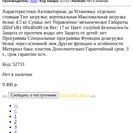
Производитель:
Artel
|
Код товара:
52733 |
Наличие
Нет в наличии
Характеристики Активаторная: да Установка: отдельно
стоящая Тип загрузки: вертикальная Максимальная загрузка
белья: 4.5 кг Сушка: нет Управление: механическое Габариты
(ШxГxВ): 69x40x80 см Вес: 17 кг Цвет: голубой Безопасность
Защита от протечек воды: нет Защита от детей: нет
Программы Специальные программы Функция дозагрузки
белья: через основной люк Другие функции и особенности
Материал бака: пластик Дополнительно Гарантийный срок: 3
г., срок гарантии исч..
Код: 52733
Нет в наличии
9 400
р.
Быстрый заказ
Сообщить о поступлении
|<
<
1
2
3
4