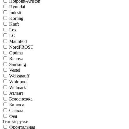
Hotpoint-Ariston
Hyundai
Indesit
Korting
Kraft
Lex
LG
Maunfeld
NordFROST
Optima
Renova
Samsung
Vestel
Weissgauff
Whirlpool
Willmark
Атлант
Белоснежка
Бирюса
Славда
Фея
Тип загрузки
Фронтальная