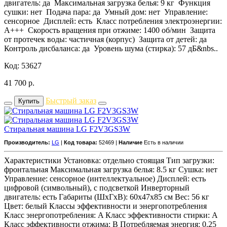
двигатель: да Максимальная загрузка белья: 9 кг Функция
сушки: нет Подача пара: да Умный дом: нет Управление:
сенсорное Дисплей: есть Класс потребления электроэнергии:
A+++ Скорость вращения при отжиме: 1400 об/мин Защита
от протечек воды: частичная (корпус) Защита от детей: да
Контроль дисбаланса: да Уровень шума (стирка): 57 дБ&nbs..
Код: 53627
41 700
р.
Быстрый заказ
Купить
Стиральная машина LG F2V3GS3W
Производитель:
LG
|
Код товара:
52469 |
Наличие
Есть в наличии
Характеристики Установка: отдельно стоящая Тип загрузки:
фронтальная Максимальная загрузка белья: 8.5 кг Сушка: нет
Управление: сенсорное (интеллектуальное) Дисплей: есть
цифровой (символьный), с подсветкой Инверторный
двигатель: есть Габариты (ШxГxВ): 60x47x85 см Вес: 56 кг
Цвет: белый Классы эффективности и энергопотребления
Класс энергопотребления: A Класс эффективности стирки: A
Класс эффективности отжима: B Потребляемая энергия: 0.25