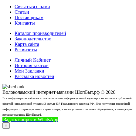
Связаться с нами
Статьи
Поставщикам
Контакты
Каталог производителей
Законодательство
Карта сайта
Реквизиты
Личный Кабинет
История заказов
Мои Закладки
Рассылка новостей
Волоколамский интернет-магазин ШопБыт.рф © 2026.
Вся информация на сайте носит исключительно информационный характер и не являются публичной
офертой, определенной пунктом 2 статьи 437 Гражданского кодекса РФ. Для получения подробной
информации о характеристиках и цене товара, а также условиях доставки обращайтесь, к менеджерам
интернет-магазина ШопБыт.рф.
Задать вопрос в WhatsApp
+7 (926) 412-7408
Позвонить
×