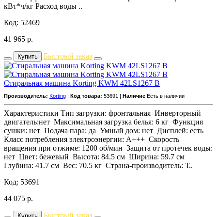
кВт*ч/кг Расход воды ..
Код: 52469
41 965
р.
Быстрый заказ
Купить
Стиральная машина Korting KWM 42LS1267 B
Производитель:
Korting
|
Код товара:
53691 |
Наличие
Есть в наличии
Характеристики Тип загрузки: фронтальная Инверторный
двигатель:нет Максимальная загрузка белья: 6 кг Функция
сушки: нет Подача пара: да Умный дом: нет Дисплей: есть
Класс потребления электроэнергии: A+++ Скорость
вращения при отжиме: 1200 об/мин Защита от протечек воды:
нет Цвет: бежевый Высота: 84.5 см Ширина: 59.7 см
Глубина: 41.7 см Вес: 70.5 кг Страна-производитель: Т..
Код: 53691
44 075
р.
Быстрый заказ
Купить