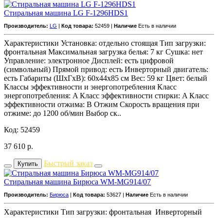
Стиральная машина LG F-1296HDS1
Производитель:
LG
|
Код товара:
52459 |
Наличие
Есть в наличии
Характеристики Установка: отдельно стоящая Тип загрузки:
фронтальная Максимальная загрузка белья: 7 кг Сушка: нет
Управление: электронное Дисплей: есть цифровой
(символьный) Прямой привод: есть Инверторный двигатель:
есть Габариты (ШxГxВ): 60x44x85 см Вес: 59 кг Цвет: белый
Классы эффективности и энергопотребления Класс
энергопотребления: A Класс эффективности стирки: A Класс
эффективности отжима: B Отжим Скорость вращения при
отжиме: до 1200 об/мин Выбор ск..
Код: 52459
37 610
р.
Быстрый заказ
Купить
Стиральная машина Бирюса WM-MG914/07
Производитель:
Бирюса
|
Код товара:
53627 |
Наличие
Есть в наличии
Характеристики Тип загрузки: фронтальная Инверторный