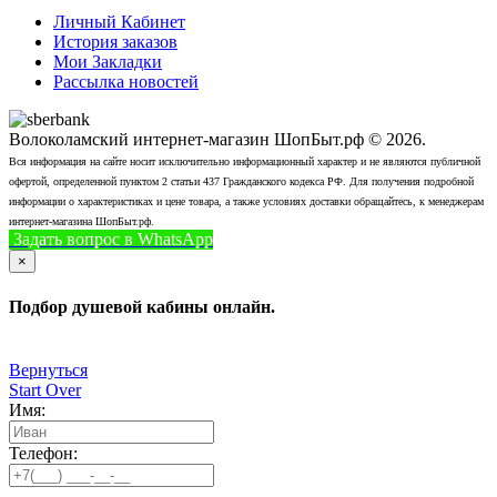
Личный Кабинет
История заказов
Мои Закладки
Рассылка новостей
Волоколамский интернет-магазин ШопБыт.рф © 2026.
Вся информация на сайте носит исключительно информационный характер и не являются публичной
офертой, определенной пунктом 2 статьи 437 Гражданского кодекса РФ. Для получения подробной
информации о характеристиках и цене товара, а также условиях доставки обращайтесь, к менеджерам
интернет-магазина ШопБыт.рф.
Задать вопрос в WhatsApp
+7 (926) 412-7408
Позвонить
×
Подбор душевой кабины онлайн.
Вернуться
Start Over
Имя:
Телефон: