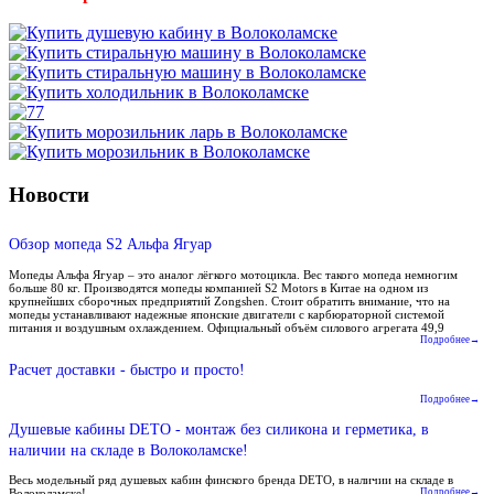
Новости
Обзор мопеда S2 Альфа Ягуар
Мопеды Альфа Ягуар – это аналог лёгкого мотоцикла. Вес такого мопеда немногим
больше 80 кг. Производятся мопеды компанией S2 Motors в Китае на одном из
крупнейших сборочных предприятий Zongshen. Стоит обратить внимание, что на
мопеды устанавливают надежные японские двигатели с карбюраторной системой
питания и воздушным охлаждением. Официальный объём силового агрегата 49,9
Подробнее→
Расчет доставки - быстро и просто!
Подробнее→
Душевые кабины DETO - монтаж без силикона и герметика, в
наличии на складе в Волоколамске!
Весь модельный ряд душевых кабин финского бренда DETO, в наличии на складе в
Волоколамске!
Подробнее→