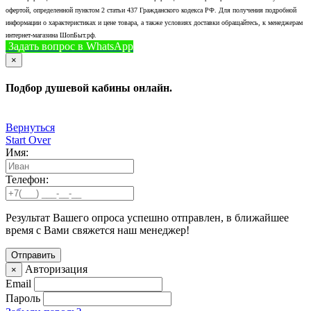
офертой, определенной пунктом 2 статьи 437 Гражданского кодекса РФ. Для получения подробной
информации о характеристиках и цене товара, а также условиях доставки обращайтесь, к менеджерам
интернет-магазина ШопБыт.рф.
Задать вопрос в WhatsApp
+7 (926) 412-7408
Позвонить
×
Подбор душевой кабины онлайн.
Вернуться
Start Over
Имя:
Телефон:
Результат Вашего опроса успешно отправлен, в ближайшее
время с Вами свяжется наш менеджер!
Авторизация
×
Email
Пароль