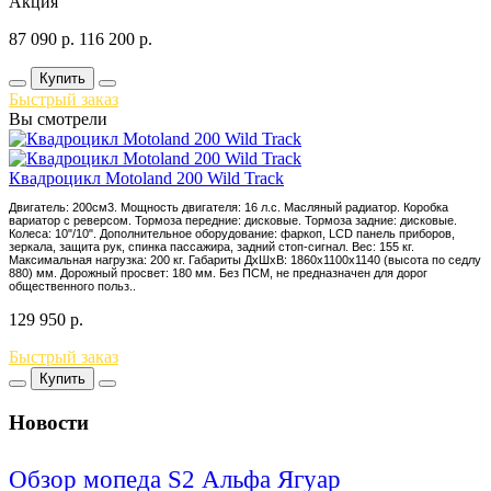
Акция
87 090
р.
116 200
р.
Купить
Быстрый заказ
Вы смотрели
Квадроцикл Motoland 200 Wild Track
Двигатель: 200см3. Мощность двигателя: 16 л.с. Масляный радиатор. Коробка
вариатор с реверсом. Тормоза передние: дисковые. Тормоза задние: дисковые.
Колеса: 10"/10". Дополнительное оборудование: фаркоп, LCD панель приборов,
зеркала, защита рук, спинка пассажира, задний стоп-сигнал. Вес: 155 кг.
Максимальная нагрузка: 200 кг. Габариты ДхШхВ: 1860х1100х1140 (высота по седлу
880) мм. Дорожный просвет: 180 мм. Без ПСМ, не предназначен для дорог
общественного польз..
129 950
р.
Быстрый заказ
Купить
Новости
Обзор мопеда S2 Альфа Ягуар