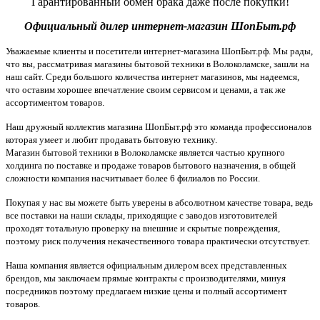
Гарантированный обмен брака даже после покупки!
Официальный дилер интернет-магазин ШопБыт.рф
Уважаемые клиенты и посетители интернет-магазина ШопБыт.рф. Мы рады,
что вы, рассматривая магазины бытовой техники в Волоколамске, зашли на
наш сайт. Среди большого количества интернет магазинов, мы надеемся,
что оставим хорошее впечатление своим сервисом и ценами, а так же
ассортиментом товаров.
Наш дружный коллектив магазина ШопБыт.рф это команда профессионалов
которая умеет и любит продавать бытовую технику.
Магазин бытовой техники в Волоколамске является частью крупного
холдинга по поставке и продаже товаров бытового назначения, в общей
сложности компания насчитывает более 6 филиалов по России.
Покупая у нас вы можете быть уверены в абсолютном качестве товара, ведь
все поставки на наши склады, приходящие с заводов изготовителей
проходят тотальную проверку на внешние и скрытые повреждения,
поэтому риск получения некачественного товара практически отсутствует.
Наша компания является официальным дилером всех представленных
брендов, мы заключаем прямые контракты с производителями, минуя
посредников поэтому предлагаем низкие цены и полный ассортимент
товаров.