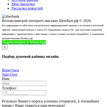
Мои Закладки
Рассылка новостей
Волоколамский интернет-магазин ШопБыт.рф © 2026.
Вся информация на сайте носит исключительно информационный характер и не являются публичной
офертой, определенной пунктом 2 статьи 437 Гражданского кодекса РФ. Для получения подробной
информации о характеристиках и цене товара, а также условиях доставки обращайтесь, к менеджерам
интернет-магазина ШопБыт.рф.
Задать вопрос в WhatsApp
+7 (926) 412-7408
Позвонить
×
Подбор душевой кабины онлайн.
Вернуться
Start Over
Имя:
Телефон:
Результат Вашего опроса успешно отправлен, в ближайшее
время с Вами свяжется наш менеджер!