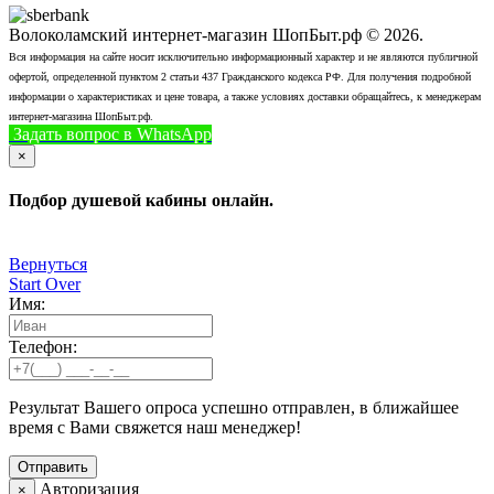
Волоколамский интернет-магазин ШопБыт.рф © 2026.
Вся информация на сайте носит исключительно информационный характер и не являются публичной
офертой, определенной пунктом 2 статьи 437 Гражданского кодекса РФ. Для получения подробной
информации о характеристиках и цене товара, а также условиях доставки обращайтесь, к менеджерам
интернет-магазина ШопБыт.рф.
Задать вопрос в WhatsApp
+7 (926) 412-7408
Позвонить
×
Подбор душевой кабины онлайн.
Вернуться
Start Over
Имя:
Телефон:
Результат Вашего опроса успешно отправлен, в ближайшее
время с Вами свяжется наш менеджер!
Авторизация
×