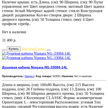
Наличие крыши: есть Длина, (см): 90 Ширина, (см): 90 Пульт
управления: нет Цвет передних стенок: матовый Цвет задних
стенок: белый Материал задней стенки: стекло Конструкция
дверей: раздвижные Кол-во створок двери: 2 Ширина
дверного проема, (см): 50 Толщина стекол, (мм): 4 Цвет
профиля: серебр..
Нет в наличии
31 400
р.
Быстрый заказ
Купить
Душевая кабина Niagara NG-33084-14L
Производитель:
Niagara
|
Код товара:
54309 |
Наличие
Нет в наличии
Длина и ширина, (см): 100x80 Высота, (см): 215 Высота
поддона, (см): 26 Глубина поддона, (см): 13 Длина, (см): 100
Ширина, (см): 80 Ширина дверного проема, (см): 50 Толщина
стекол, (мм): 4 Коллекция: CLASSIC Форма: асимметричная
Ориентация: L - левосторонняя Расположение: угловая Тип
поддона: средний Регулируемая высота ножек: есть Наличие