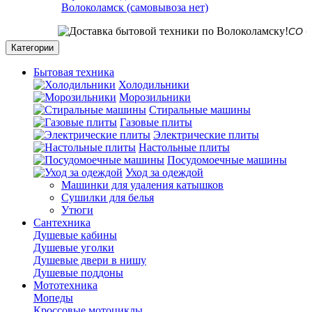
Волоколамск (самовывоза нет)
СО СКЛАД
Категории
Бытовая техника
Холодильники
Морозильники
Стиральные машины
Газовые плиты
Электрические плиты
Настольные плиты
Посудомоечные машины
Уход за одеждой
Машинки для удаления катышков
Сушилки для белья
Утюги
Сантехника
Душевые кабины
Душевые уголки
Душевые двери в нишу
Душевые поддоны
Мототехника
Мопеды
Кроссовые мотоциклы