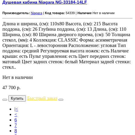
Душевая кабина Niagara NG-33184-14LF
Производитель:
Niagara
|
Код товара:
54339 |
Наличие
Нет в наличии
Длина и ширина, (см): 110x80 Высота, (см): 215 Высота
поддона, (см): 26 Глубина поддона, (см): 13 Длина, (см): 110
Ширина, (см): 80 Ширина дверного проема, (см): 50 Толщина
стекол, (мм): 4 Коллекция: CLASSIC Форма: асимметричная
Ориентация: L - левосторонняя Расположение: угловая Тип
поддона: средний Регулируемая высота ножек: есть Наличие
крыши: есть Пульт управления: есть Цвет передних стенок:
матовый Цвет задних стенок: белый Материал задней стенки:
стекл..
Нет в наличии
47 700
р.
Быстрый заказ
Купить
|<
<
6
7
8