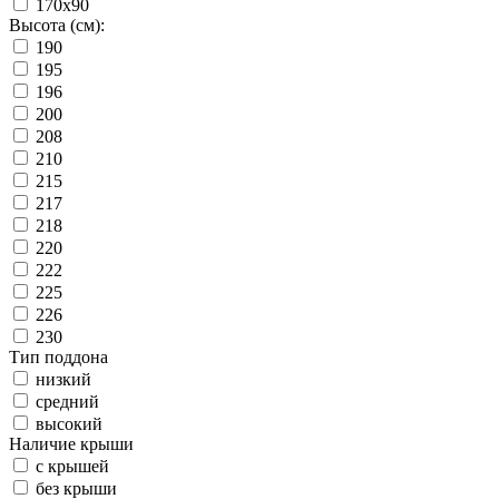
170x90
Высота (см):
190
195
196
200
208
210
215
217
218
220
222
225
226
230
Тип поддона
низкий
средний
высокий
Наличие крыши
с крышей
без крыши