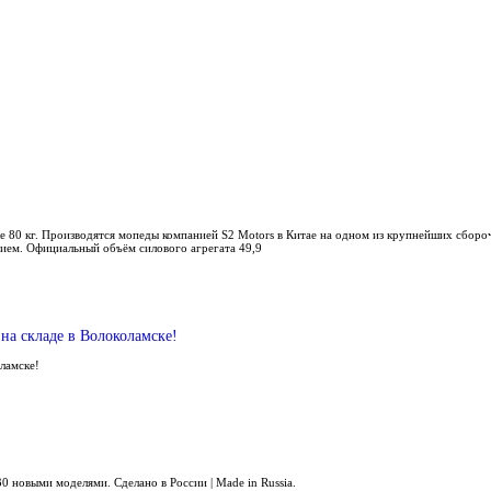
е 80 кг. Производятся мопеды компанией S2 Motors в Китае на одном из крупнейших сбор
ием. Официальный объём силового агрегата 49,9
на складе в Волоколамске!
оламске!
0 новыми моделями. Сделано в России | Made in Russia.