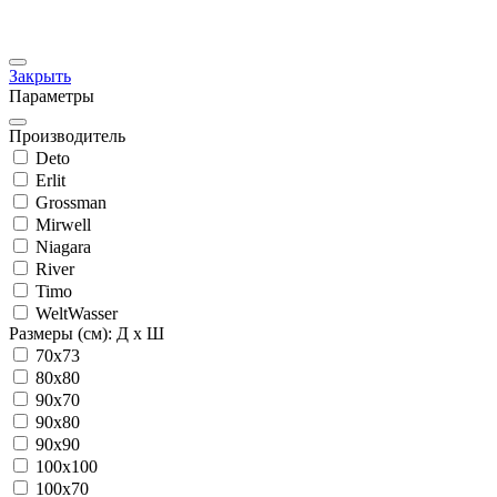
Закрыть
Параметры
Производитель
Deto
Erlit
Grossman
Mirwell
Niagara
River
Timo
WeltWasser
Размеры (см): Д x Ш
70x73
80x80
90x70
90x80
90x90
100x100
100x70