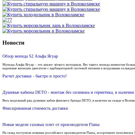
Новости
Обзор мопеда S2 Альфа Ягуар
Мопеды Альфа Ягуар – это аналог лёгкого мотоцикла. Вес такого мопеда немногим больш
надежные японские двигатели с карбюраторной системой питания и воздушным охлажден
Расчет доставки - быстро и просто!
Душевые кабины DETO - монтаж без силикона и герметика, в наличии 
Весь модельный ряд душевых кабин финского бренда DETO, в наличии на складе в Волок
Фиксированная стоимость доставки
Новые модели газовых плит от производителя Flama
На склад поступили новинки российского производителя Flama, ассортимент пополнился 3