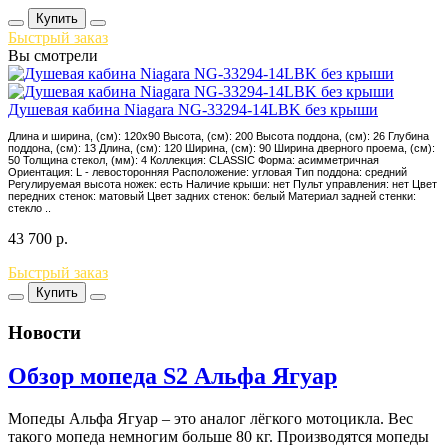
Купить
Быстрый заказ
Вы смотрели
Душевая кабина Niagara NG-33294-14LBK без крыши
Длина и ширина, (см): 120x90 Высота, (см): 200 Высота поддона, (см): 26 Глубина
поддона, (см): 13 Длина, (см): 120 Ширина, (см): 90 Ширина дверного проема, (см):
50 Толщина стекол, (мм): 4 Коллекция: CLASSIC Форма: асимметричная
Ориентация: L - левосторонняя Расположение: угловая Тип поддона: средний
Регулируемая высота ножек: есть Наличие крыши: нет Пульт управления: нет Цвет
передних стенок: матовый Цвет задних стенок: белый Материал задней стенки:
стекло ..
43 700
р.
Быстрый заказ
Купить
Новости
Обзор мопеда S2 Альфа Ягуар
Мопеды Альфа Ягуар – это аналог лёгкого мотоцикла. Вес
такого мопеда немногим больше 80 кг. Производятся мопеды