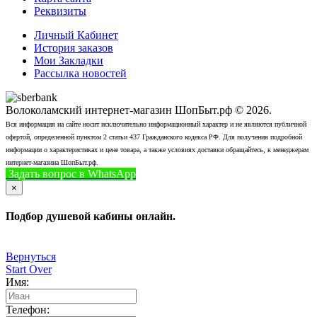
Реквизиты
Личный Кабинет
История заказов
Мои Закладки
Рассылка новостей
Волоколамский интернет-магазин ШопБыт.рф © 2026.
Вся информация на сайте носит исключительно информационный характер и не являются публичной
офертой, определенной пунктом 2 статьи 437 Гражданского кодекса РФ. Для получения подробной
информации о характеристиках и цене товара, а также условиях доставки обращайтесь, к менеджерам
интернет-магазина ШопБыт.рф.
Задать вопрос в WhatsApp
+7 (926) 412-7408
Позвонить
×
Подбор душевой кабины онлайн.
Вернуться
Start Over
Имя:
Телефон: