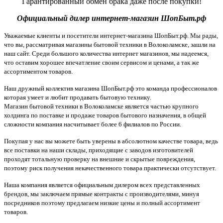
Гарантированный обмен брака даже после покупки!
Официальный дилер интернет-магазин ШопБыт.рф
Уважаемые клиенты и посетители интернет-магазина ШопБыт.рф. Мы рады,
что вы, рассматривая магазины бытовой техники в Волоколамске, зашли на
наш сайт. Среди большого количества интернет магазинов, мы надеемся,
что оставим хорошее впечатление своим сервисом и ценами, а так же
ассортиментом товаров.
Наш дружный коллектив магазина ШопБыт.рф это команда профессионалов
которая умеет и любит продавать бытовую технику.
Магазин бытовой техники в Волоколамске является частью крупного
холдинга по поставке и продаже товаров бытового назначения, в общей
сложности компания насчитывает более 6 филиалов по России.
Покупая у нас вы можете быть уверены в абсолютном качестве товара, ведь
все поставки на наши склады, приходящие с заводов изготовителей
проходят тотальную проверку на внешние и скрытые повреждения,
поэтому риск получения некачественного товара практически отсутствует.
Наша компания является официальным дилером всех представленных
брендов, мы заключаем прямые контракты с производителями, минуя
посредников поэтому предлагаем низкие цены и полный ассортимент
товаров.