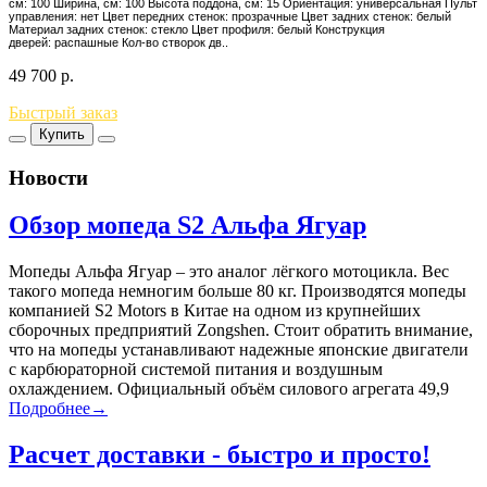
см: 100 Ширина, см: 100 Высота поддона, см: 15 Ориентация: универсальная Пульт
управления: нет Цвет передних стенок: прозрачные Цвет задних стенок: белый
Материал задних стенок: стекло Цвет профиля: белый Конструкция
дверей: распашные Кол-во створок дв..
49 700
р.
Быстрый заказ
Купить
Новости
Обзор мопеда S2 Альфа Ягуар
Мопеды Альфа Ягуар – это аналог лёгкого мотоцикла. Вес
такого мопеда немногим больше 80 кг. Производятся мопеды
компанией S2 Motors в Китае на одном из крупнейших
сборочных предприятий Zongshen. Стоит обратить внимание,
что на мопеды устанавливают надежные японские двигатели
с карбюраторной системой питания и воздушным
охлаждением. Официальный объём силового агрегата 49,9
Подробнее→
Расчет доставки - быстро и просто!