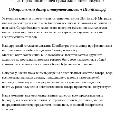
Гарантированный обмен брака даже после покупки!
Официальный дилер интернет-магазин ШопБыт.рф
Уважаемые клиенты и посетители интернет-магазина ШопБыт.рф. Мы рады,
что вы, рассматривая магазины бытовой техники в Волоколамске, зашли на
наш сайт. Среди большого количества интернет магазинов, мы надеемся,
что оставим хорошее впечатление своим сервисом и ценами, а так же
ассортиментом товаров.
Наш дружный коллектив магазина ШопБыт.рф это команда профессионалов
которая умеет и любит продавать бытовую технику.
Магазин бытовой техники в Волоколамске является частью крупного
холдинга по поставке и продаже товаров бытового назначения, в общей
сложности компания насчитывает более 6 филиалов по России.
Покупая у нас вы можете быть уверены в абсолютном качестве товара, ведь
все поставки на наши склады, приходящие с заводов изготовителей
проходят тотальную проверку на внешние и скрытые повреждения,
поэтому риск получения некачественного товара практически отсутствует.
Наша компания является официальным дилером всех представленных
брендов, мы заключаем прямые контракты с производителями, минуя
посредников поэтому предлагаем низкие цены и полный ассортимент
товаров.