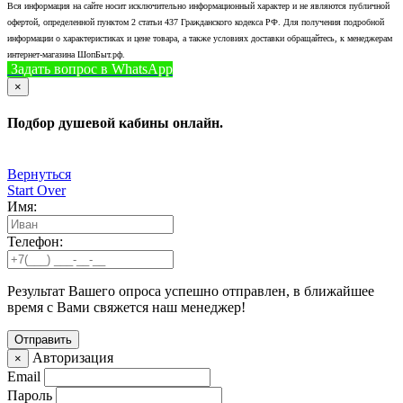
Вся информация на сайте носит исключительно информационный характер и не являются публичной
офертой, определенной пунктом 2 статьи 437 Гражданского кодекса РФ. Для получения подробной
информации о характеристиках и цене товара, а также условиях доставки обращайтесь, к менеджерам
интернет-магазина ШопБыт.рф.
Задать вопрос в WhatsApp
+7 (926) 412-7408
Позвонить
×
Подбор душевой кабины онлайн.
Вернуться
Start Over
Имя:
Телефон:
Результат Вашего опроса успешно отправлен, в ближайшее
время с Вами свяжется наш менеджер!
Авторизация
×
Email
Пароль