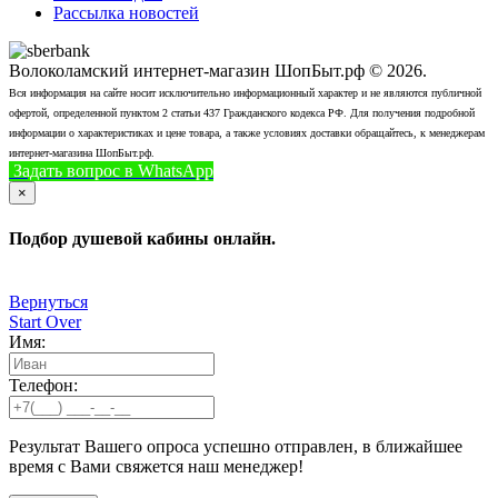
Рассылка новостей
Волоколамский интернет-магазин ШопБыт.рф © 2026.
Вся информация на сайте носит исключительно информационный характер и не являются публичной
офертой, определенной пунктом 2 статьи 437 Гражданского кодекса РФ. Для получения подробной
информации о характеристиках и цене товара, а также условиях доставки обращайтесь, к менеджерам
интернет-магазина ШопБыт.рф.
Задать вопрос в WhatsApp
+7 (926) 412-7408
Позвонить
×
Подбор душевой кабины онлайн.
Вернуться
Start Over
Имя:
Телефон:
Результат Вашего опроса успешно отправлен, в ближайшее
время с Вами свяжется наш менеджер!