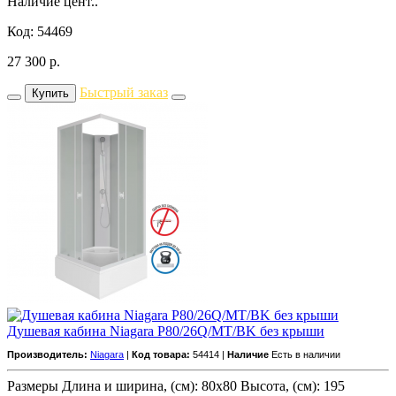
Наличие цент..
Код: 54469
27 300
р.
Быстрый заказ
Купить
Душевая кабина Niagara P80/26Q/MT/BK без крыши
Производитель:
Niagara
|
Код товара:
54414 |
Наличие
Есть в наличии
Размеры Длина и ширина, (см): 80x80 Высота, (см): 195