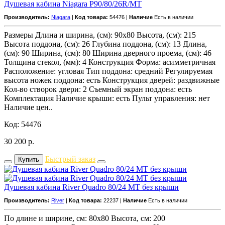
Душевая кабина Niagara P90/80/26R/MT
Производитель:
Niagara
|
Код товара:
54476 |
Наличие
Есть в наличии
Размеры Длина и ширина, (см): 90x80 Высота, (см): 215
Высота поддона, (см): 26 Глубина поддона, (см): 13 Длина,
(см): 90 Ширина, (см): 80 Ширина дверного проема, (см): 46
Толщина стекол, (мм): 4 Конструкция Форма: асимметричная
Расположение: угловая Тип поддона: средний Регулируемая
высота ножек поддона: есть Конструкция дверей: раздвижные
Кол-во створок двери: 2 Съемный экран поддона: есть
Комплектация Наличие крыши: есть Пульт управления: нет
Наличие цен..
Код: 54476
30 200
р.
Быстрый заказ
Купить
Душевая кабина River Quadro 80/24 MT без крыши
Производитель:
River
|
Код товара:
22237 |
Наличие
Есть в наличии
По длине и ширине, см: 80x80 Высота, см: 200