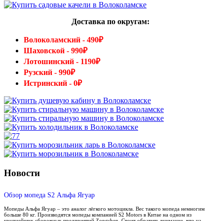
Доставка по округам:
Волоколамский - 490₽
Шаховской - 990₽
Лотошинский - 1190₽
Рузский - 990₽
Истринский - 0₽
Новости
Обзор мопеда S2 Альфа Ягуар
Мопеды Альфа Ягуар – это аналог лёгкого мотоцикла. Вес такого мопеда немногим
больше 80 кг. Производятся мопеды компанией S2 Motors в Китае на одном из
крупнейших сборочных предприятий Zongshen. Стоит обратить внимание, что на