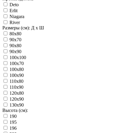
Deto
Erlit
Niagara
River
Размеры (см): Д x Ш
80x80
90x70
90x80
90x90
100x100
100x70
100x80
100x90
110x80
110x90
120x80
120x90
130x90
Высота (см):
190
195
196