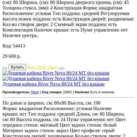
(см): 80 Ширина, (см): 80 Ширина дверного проема, (см): 45
Толщина стекол, (мм): 4 Конструкция Форма: квадратная
Расположение: угловая Тип поддона: средний Регулируемая
высота ножек поддона: есть Конструкция дверей: раздвижные
Кол-во створок двери: 2 Съемный экран поддона: есть
Комплектация Наличие крыши: есть Пульт управления: нет
Наличие центра..
Код: 54413
29 600
р.
Быстрый заказ
Купить
Душевая кабина River Neva 80/24 MT без крыши
Производитель:
River
|
Код товара:
19667 |
Наличие
Есть в наличии
По длине и ширине, см: 80x80 Высота, см: 190
Форма: квадратная Расположение: угловая Наличие
крыши: нет Тип поддона: средний Длина, см: 80 Ширина,
см: 80 Высота поддона, см: 24 Пульт управления: нет Цвет
передних стенок: матовый Цвет задних стенок: белый
Материал задних стенок: акрил Цвет профиля: серый
Конструкция дверей: раздвижные Кол-во створок двери: 2