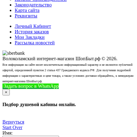
Законодательство
Карта сайта
Реквизиты
Личный Кабинет
История заказов
Мои Закладки
Рассылка новостей
Волоколамский интернет-магазин ШопБыт.рф © 2026.
Вся информация на сайте носит исключительно информационный характер и не являются публичной
офертой, определенной пунктом 2 статьи 437 Гражданского кодекса РФ. Для получения подробной
информации о характеристиках и цене товара, а также условиях доставки обращайтесь, к менеджерам
интернет-магазина ШопБыт.рф.
Задать вопрос в WhatsApp
+7 (926) 412-7408
Позвонить
×
Подбор душевой кабины онлайн.
Вернуться
Start Over
Имя: