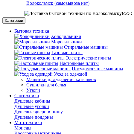
Волоколамск (самовывоза нет)
СО СКЛА
Категории
Бытовая техника
Холодильники
Морозильники
Стиральные машины
Газовые плиты
Электрические плиты
Настольные плиты
Посудомоечные машины
Уход за одеждой
Машинки для удаления катышков
Сушилки для белья
Утюги
Сантехника
Душевые кабины
Душевые уголки
Душевые двери в нишу
Душевые поддоны
Мототехника
Мопеды
Кроссовые мотоциклы