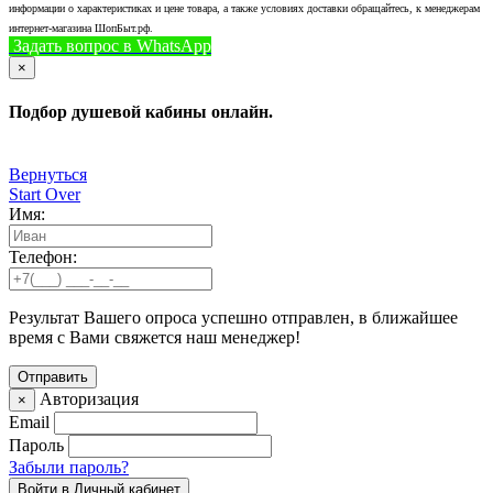
информации о характеристиках и цене товара, а также условиях доставки обращайтесь, к менеджерам
интернет-магазина ШопБыт.рф.
Задать вопрос в WhatsApp
+7 (926) 412-7408
Позвонить
×
Подбор душевой кабины онлайн.
Вернуться
Start Over
Имя:
Телефон:
Результат Вашего опроса успешно отправлен, в ближайшее
время с Вами свяжется наш менеджер!
Авторизация
×
Email
Пароль
Забыли пароль?
Войти в Личный кабинет