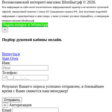
Волоколамский интернет-магазин ШопБыт.рф © 2026.
Вся информация на сайте носит исключительно информационный характер и не являются публичной
офертой, определенной пунктом 2 статьи 437 Гражданского кодекса РФ. Для получения подробной
информации о характеристиках и цене товара, а также условиях доставки обращайтесь, к менеджерам
интернет-магазина ШопБыт.рф.
Задать вопрос в WhatsApp
+7 (926) 412-7408
Позвонить
×
Подбор душевой кабины онлайн.
Вернуться
Start Over
Имя:
Телефон:
Результат Вашего опроса успешно отправлен, в ближайшее
время с Вами свяжется наш менеджер!
Авторизация
×
Email