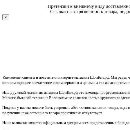
Претензии к внешнему виду доставленног
Ссылки на загрязнённость товара, недо
×
Уважаемые клиенты и посетители интернет-магазина ШопБыт.рф. Мы рады, что
оставим хорошее впечатление своим сервисом и ценами, а так же ассортимен
Наш дружный коллектив магазина ШопБыт.рф это команда профессионалов ко
Магазин бытовой техники в Волоколамске является частью крупного холдинга
Покупая у нас вы можете быть уверены в абсолютном качестве товара, ведь 
получения некачественного товара практически отсутствует.
Наша компания является официальным дилером всех представленных брендов