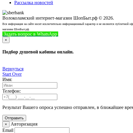
Рассылка новостей
Волоколамский интернет-магазин ШопБыт.рф © 2026.
Вся информация на сайте носит исключительно информационный характер и не являются публичной офер
магазина ШопБыт.рф.
Задать вопрос в WhatsApp
+7 (926) 412-7408
Позвонить
×
Подбор душевой кабины онлайн.
Вернуться
Start Over
Имя:
Телефон:
Результат Вашего опроса успешно отправлен, в ближайшее вре
Авторизация
×
Email