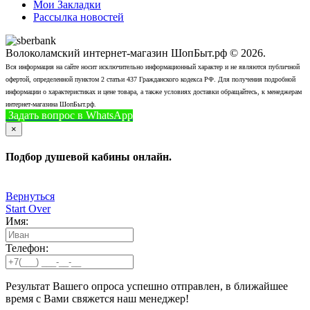
Мои Закладки
Рассылка новостей
Волоколамский интернет-магазин ШопБыт.рф © 2026.
Вся информация на сайте носит исключительно информационный характер и не являются публичной
офертой, определенной пунктом 2 статьи 437 Гражданского кодекса РФ. Для получения подробной
информации о характеристиках и цене товара, а также условиях доставки обращайтесь, к менеджерам
интернет-магазина ШопБыт.рф.
Задать вопрос в WhatsApp
+7 (926) 412-7408
Позвонить
×
Подбор душевой кабины онлайн.
Вернуться
Start Over
Имя:
Телефон:
Результат Вашего опроса успешно отправлен, в ближайшее
время с Вами свяжется наш менеджер!