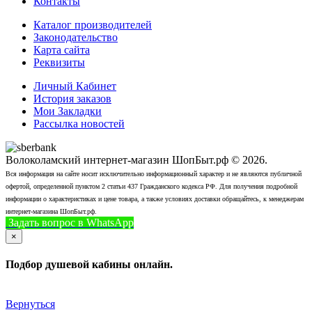
Контакты
Каталог производителей
Законодательство
Карта сайта
Реквизиты
Личный Кабинет
История заказов
Мои Закладки
Рассылка новостей
Волоколамский интернет-магазин ШопБыт.рф © 2026.
Вся информация на сайте носит исключительно информационный характер и не являются публичной
офертой, определенной пунктом 2 статьи 437 Гражданского кодекса РФ. Для получения подробной
информации о характеристиках и цене товара, а также условиях доставки обращайтесь, к менеджерам
интернет-магазина ШопБыт.рф.
Задать вопрос в WhatsApp
+7 (926) 412-7408
Позвонить
×
Подбор душевой кабины онлайн.
Вернуться