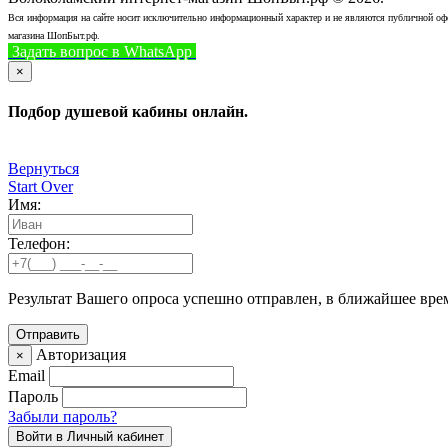
Вся информация на сайте носит исключительно информационный характер и не являются публичной офер
магазина ШопБыт.рф.
Задать вопрос в WhatsApp
+7 (926) 412-7408
Позвонить
×
Подбор душевой кабины онлайн.
Вернуться
Start Over
Имя:
Телефон:
Результат Вашего опроса успешно отправлен, в ближайшее вре
Авторизация
×
Email
Пароль
Забыли пароль?
Войти в Личный кабинет