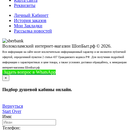
Карта сайта
Реквизиты
Личный Кабинет
История заказов
Мои Закладки
Рассылка новостей
Волоколамский интернет-магазин ШопБыт.рф © 2026.
Вся информация на сайте носит исключительно информационный характер и не являются публичной
офертой, определенной пунктом 2 статьи 437 Гражданского кодекса РФ. Для получения подробной
информации о характеристиках и цене товара, а также условиях доставки обращайтесь, к менеджерам
интернет-магазина ШопБыт.рф.
Задать вопрос в WhatsApp
+7 (926) 412-7408
Позвонить
×
Подбор душевой кабины онлайн.
Вернуться
Start Over
Имя:
Телефон: