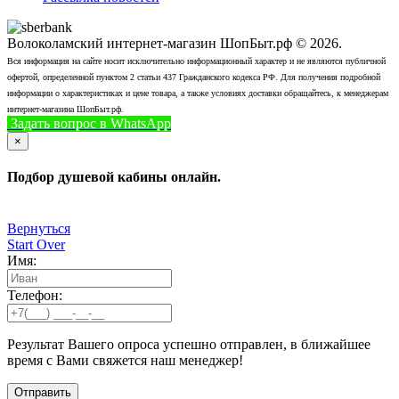
Волоколамский интернет-магазин ШопБыт.рф © 2026.
Вся информация на сайте носит исключительно информационный характер и не являются публичной
офертой, определенной пунктом 2 статьи 437 Гражданского кодекса РФ. Для получения подробной
информации о характеристиках и цене товара, а также условиях доставки обращайтесь, к менеджерам
интернет-магазина ШопБыт.рф.
Задать вопрос в WhatsApp
+7 (926) 412-7408
Позвонить
×
Подбор душевой кабины онлайн.
Вернуться
Start Over
Имя:
Телефон:
Результат Вашего опроса успешно отправлен, в ближайшее
время с Вами свяжется наш менеджер!