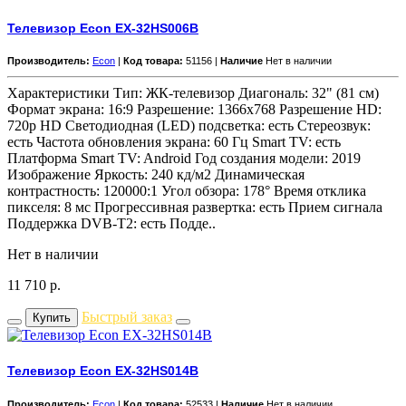
Телевизор Econ EX-32HS006B
Производитель:
Econ
|
Код товара:
51156 |
Наличие
Нет в наличии
Характеристики Тип: ЖК-телевизор Диагональ: 32" (81 см)
Формат экрана: 16:9 Разрешение: 1366x768 Разрешение HD:
720p HD Светодиодная (LED) подсветка: есть Стереозвук:
есть Частота обновления экрана: 60 Гц Smart TV: есть
Платформа Smart TV: Android Год создания модели: 2019
Изображение Яркость: 240 кд/м2 Динамическая
контрастность: 120000:1 Угол обзора: 178° Время отклика
пикселя: 8 мс Прогрессивная развертка: есть Прием сигнала
Поддержка DVB-T2: есть Подде..
Нет в наличии
11 710
р.
Быстрый заказ
Купить
Телевизор Econ EX-32HS014B
Производитель:
Econ
|
Код товара:
52533 |
Наличие
Нет в наличии