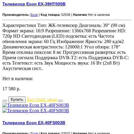
Телевизор Econ EX-39HT005B
Производитель:
Econ
|
Код товара:
52536 |
Наличие
Нет в наличии
Характеристики Тип: ЖК-телевизор Диагональ: 39" (99 см)
Формат экрана: 16:9 Разрешение: 1366x768 Разрешение HD:
720p HD Светодиодная (LED) подсветка: есть Частота
обновления экрана: 60 Гц Изображение Яркость: 280 кд/м2
Динамическая контрастность: 120000:1 Угол обзора: 178°
Время отклика пикселя: 8 мс Прогрессивная развертка: есть
Прием сигнала Поддержка DVB-T2: есть Поддержка DVB-C:
есть Телетекст: есть Звук Мощность звука: 16 Вт (2х8 Вт)
Акустическая сист..
Нет в наличии
17 580
р.
Быстрый заказ
Купить
Телевизор Econ EX-40FS003B
Производитель:
Econ
|
Код товара:
52537 |
Наличие
Нет в наличии