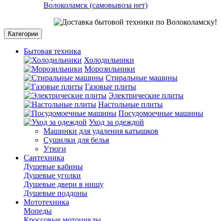
Волоколамск (самовывоза нет)
СО СК
Категории
Бытовая техника
Холодильники
Морозильники
Стиральные машины
Газовые плиты
Электрические плиты
Настольные плиты
Посудомоечные машины
Уход за одеждой
Машинки для удаления катышков
Сушилки для белья
Утюги
Сантехника
Душевые кабины
Душевые уголки
Душевые двери в нишу
Душевые поддоны
Мототехника
Мопеды
Кроссовые мотоциклы