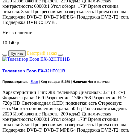
2020 Изображение Яркость: 220 кд/м2 Динамическая
контрастность: 60000:1 Угол обзора: 178° Время отклика
пикселя: 8 мс Прогрессивная развертка: есть Прием сигнала
Поддержка DVB-T: DVB-T MPEG4 Поддержка DVB-T2: есть
Поддержка DVB-C: DVB-..
Нет в наличии
10 140
р.
Быстрый заказ
Купить
Телевизор Econ EX-32HT011B
Производитель:
Econ
|
Код товара:
51159 |
Наличие
Нет в наличии
Характеристики Тип: ЖК-телевизор Диагональ: 32" (81 см)
Формат экрана: 16:9 Разрешение: 1366x768 Разрешение HD:
720p HD Светодиодная (LED) подсветка: есть Стереозвук:
есть Частота обновления экрана: 50 Гц Год создания модели:
2020 Изображение Яркость: 200 кд/м2 Динамическая
контрастность: 60000:1 Угол обзора: 178° Время отклика
пикселя: 8 мс Прогрессивная развертка: есть Прием сигнала
Поддержка DVB-T: DVB-T MPEG4 Поддержка DVB-T2: есть