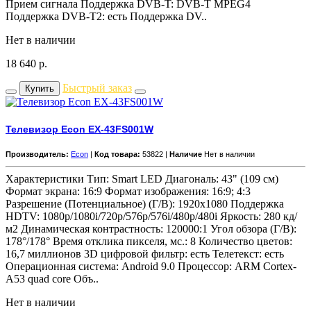
Прием сигнала Поддержка DVB-T: DVB-T MPEG4
Поддержка DVB-T2: есть Поддержка DV..
Нет в наличии
18 640
р.
Быстрый заказ
Купить
Телевизор Econ EX-43FS001W
Производитель:
Econ
|
Код товара:
53822 |
Наличие
Нет в наличии
Характеристики Тип: Smart LED Диагональ: 43" (109 см)
Формат экрана: 16:9 Формат изображения: 16:9; 4:3
Разрешение (Потенциальное) (Г/В): 1920x1080 Поддержка
HDTV: 1080p/1080i/720p/576p/576i/480p/480i Яркость: 280 кд/
м2 Динамическая контрастность: 120000:1 Угол обзора (Г/В):
178°/178° Время отклика пикселя, мс.: 8 Количество цветов:
16,7 миллионов 3D цифровой фильтр: есть Телетекст: есть
Операционная система: Android 9.0 Процессор: ARM Cortex-
A53 quad core Объ..
Нет в наличии