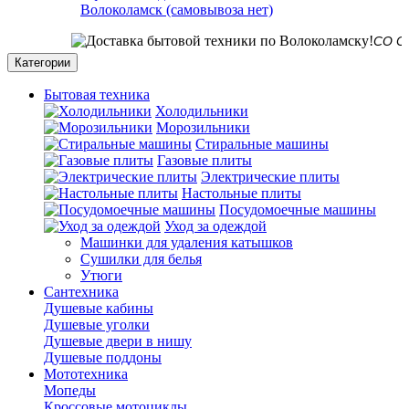
Волоколамск (самовывоза нет)
СО СКЛАД
Категории
Бытовая техника
Холодильники
Морозильники
Стиральные машины
Газовые плиты
Электрические плиты
Настольные плиты
Посудомоечные машины
Уход за одеждой
Машинки для удаления катышков
Сушилки для белья
Утюги
Сантехника
Душевые кабины
Душевые уголки
Душевые двери в нишу
Душевые поддоны
Мототехника
Мопеды
Кроссовые мотоциклы