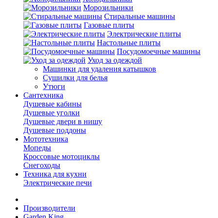
Морозильники
Стиральные машины
Газовые плиты
Электрические плиты
Настольные плиты
Посудомоечные машины
Уход за одеждой
Машинки для удаления катышков
Сушилки для белья
Утюги
Сантехника
Душевые кабины
Душевые уголки
Душевые двери в нишу
Душевые поддоны
Мототехника
Мопеды
Кроссовые мотоциклы
Снегоходы
Техника для кухни
Электрические печи
Производители
Garden King