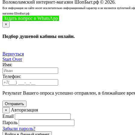
Волоколамский интернет-магазин ШопБыт.рф © 2026.
Вся информация на сайте носит исключительно информационный характер и не являются публичной офер
магазина ШопБыт.рф.
Задать вопрос в WhatsApp
+7 (926) 412-7408
Позвонить
×
Подбор душевой кабины онлайн.
Вернуться
Start Over
Имя:
Телефон:
Результат Вашего опроса успешно отправлен, в ближайшее вре
Авторизация
×
Email
Пароль
Забыли пароль?
Войти в Личный кабинет