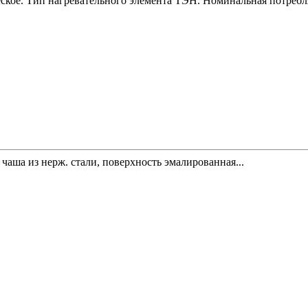
еское. Тип нагревательного элемента ТЭН. Номинальная потребл
чаша из нерж. стали, поверхность эмалированная...