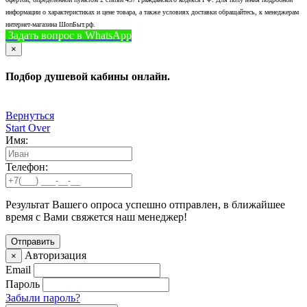
информации о характеристиках и цене товара, а также условиях доставки обращайтесь, к менеджерам
интернет-магазина ШопБыт.рф.
Задать вопрос в WhatsApp
+7 (926) 412-7408
Позвонить
×
Подбор душевой кабины онлайн.
Вернуться
Start Over
Имя:
Телефон:
Результат Вашего опроса успешно отправлен, в ближайшее
время с Вами свяжется наш менеджер!
Авторизация
×
Email
Пароль
Забыли пароль?