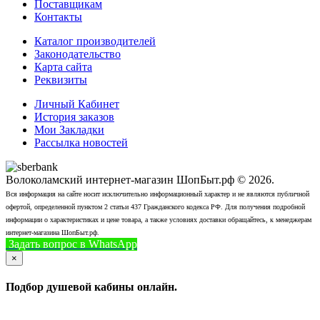
Поставщикам
Контакты
Каталог производителей
Законодательство
Карта сайта
Реквизиты
Личный Кабинет
История заказов
Мои Закладки
Рассылка новостей
Волоколамский интернет-магазин ШопБыт.рф © 2026.
Вся информация на сайте носит исключительно информационный характер и не являются публичной
офертой, определенной пунктом 2 статьи 437 Гражданского кодекса РФ. Для получения подробной
информации о характеристиках и цене товара, а также условиях доставки обращайтесь, к менеджерам
интернет-магазина ШопБыт.рф.
Задать вопрос в WhatsApp
+7 (926) 412-7408
Позвонить
×
Подбор душевой кабины онлайн.