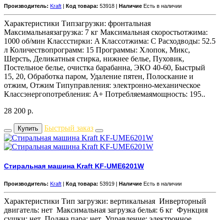
Производитель:
Kraft
|
Код товара:
53918 |
Наличие
Есть в наличии
Характеристики Типзагрузки: фронтальная
Максимальнаязагрузка: 7 кг Максимальная скоростьотжима:
1000 об/мин Классстирки: A Классотжима: C Расходводы: 52.5
л Количествопрограмм: 15 Программы: Хлопок, Микс,
Шерсть, Деликатныя стирка, нижнее белье, Пуховик,
Постельное белье, очистка барабанна, ЭКО 40-60, Быстрый
15, 20, Обработка паром, Удаление пятен, Полоскание и
отжим, Отжим Типуправления: электронно-механическое
Классэнергопотребления: A+ Потребляемаямощность: 195..
28 200
р.
Быстрый заказ
Купить
Стиральная машина Kraft KF-UME6201W
Производитель:
Kraft
|
Код товара:
53919 |
Наличие
Есть в наличии
Характеристики Тип загрузки: вертикальная Инверторный
двигатель: нет Максимальная загрузка белья: 6 кг Функция
сушки: нет Подача пара: нет Управление: электронное