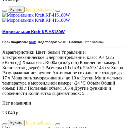
Быстрый заказ
Купить
Морозильник Kraft KF-HS180W
Производитель:
Kraft
|
Код товара:
52601 |
Наличие
Нет в наличии
Характеристики Цвет: белый Управление:
электромеханическое Энергопотребление: класс A+ (225
кВтч/год) Хладагент: R600a (изобутан) Количество камер: 1
Количество дверей: 1 Размеры (ШхГхВ): 55х55х143 см Холод
Размораживание: ручное Автономное сохранение холода: до
17 ч Мощность замораживания: до 10 кг/cутки Минимальная
температура в морозильной камере: -24 °C Объем Общий
объем: 180 л Полезный объем: 165 л Другие функции и
особенности Количество ящиков/полок: 5 ..
Нет в наличии
23 040
р.
Быстрый заказ
Купить