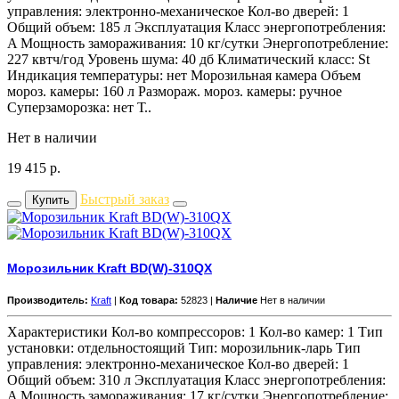
управления: электронно-механическое Кол-во дверей: 1
Общий объем: 185 л Эксплуатация Класс энергопотребления:
A Мощность замораживания: 10 кг/cутки Энергопотребление:
227 квтч/год Уровень шума: 40 дб Климатический класс: St
Индикация температуры: нет Морозильная камера Объем
мороз. камеры: 160 л Размораж. мороз. камеры: ручное
Суперзаморозка: нет Т..
Нет в наличии
19 415
р.
Быстрый заказ
Купить
Морозильник Kraft BD(W)-310QX
Производитель:
Kraft
|
Код товара:
52823 |
Наличие
Нет в наличии
Характеристики Кол-во компрессоров: 1 Кол-во камер: 1 Тип
установки: отдельностоящий Тип: морозильник-ларь Тип
управления: электронно-механическое Кол-во дверей: 1
Общий объем: 310 л Эксплуатация Класс энергопотребления:
A Мощность замораживания: 17 кг/cутки Энергопотребление: