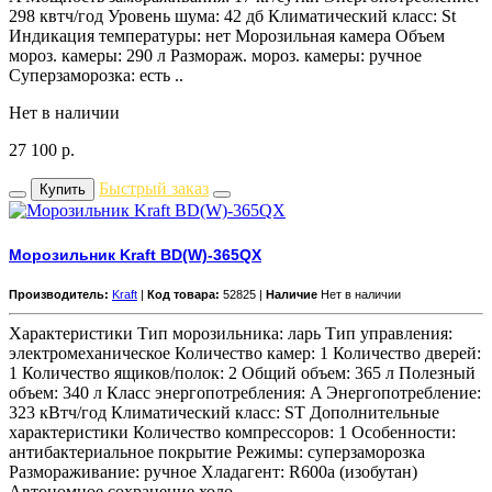
298 квтч/год Уровень шума: 42 дб Климатический класс: St
Индикация температуры: нет Морозильная камера Объем
мороз. камеры: 290 л Размораж. мороз. камеры: ручное
Суперзаморозка: есть ..
Нет в наличии
27 100
р.
Быстрый заказ
Купить
Морозильник Kraft BD(W)-365QX
Производитель:
Kraft
|
Код товара:
52825 |
Наличие
Нет в наличии
Характеристики Тип морозильника: ларь Тип управления:
электромеханическое Количество камер: 1 Количество дверей:
1 Количество ящиков/полок: 2 Общий объем: 365 л Полезный
объем: 340 л Класс энергопотребления: A Энергопотребление:
323 кВтч/год Климатический класс: ST Дополнительные
характеристики Количество компрессоров: 1 Особенности:
антибактериальное покрытие Режимы: суперзаморозка
Размораживание: ручное Хладагент: R600a (изобутан)
Автономное сохранение холо..