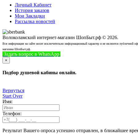
Личный Кабинет
История заказов
Мои Закладки
Рассылка новостей
Волоколамский интернет-магазин ШопБыт.рф © 2026.
Вся информация на сайте носит исключительно информационный характер и не являются публичной офер
магазина ШопБыт.рф.
Задать вопрос в WhatsApp
+7 (926) 412-7408
Позвонить
×
Подбор душевой кабины онлайн.
Вернуться
Start Over
Имя:
Телефон:
Результат Вашего опроса успешно отправлен, в ближайшее вре