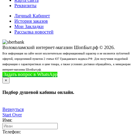
Карта сайта
Реквизиты
Личный Кабинет
История заказов
Мои Закладки
Рассылка новостей
Волоколамский интернет-магазин ШопБыт.рф © 2026.
Вся информация на сайте носит исключительно информационный характер и не являются публичной
офертой, определенной пунктом 2 статьи 437 Гражданского кодекса РФ. Для получения подробной
информации о характеристиках и цене товара, а также условиях доставки обращайтесь, к менеджерам
интернет-магазина ШопБыт.рф.
Задать вопрос в WhatsApp
+7 (926) 412-7408
Позвонить
×
Подбор душевой кабины онлайн.
Вернуться
Start Over
Имя:
Телефон: