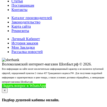
Статьи
Поставщикам
Контакты
Каталог производителей
Законодательство
Карта сайта
Реквизиты
Личный Кабинет
История заказов
Мои Закладки
Рассылка новостей
Волоколамский интернет-магазин ШопБыт.рф © 2026.
Вся информация на сайте носит исключительно информационный характер и не являются публичной
офертой, определенной пунктом 2 статьи 437 Гражданского кодекса РФ. Для получения подробной
информации о характеристиках и цене товара, а также условиях доставки обращайтесь, к менеджерам
интернет-магазина ШопБыт.рф.
Задать вопрос в WhatsApp
+7 (926) 412-7408
Позвонить
×
Подбор душевой кабины онлайн.