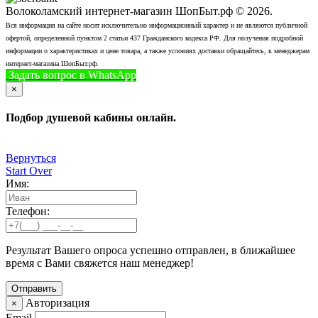
Волоколамский интернет-магазин ШопБыт.рф © 2026.
Вся информация на сайте носит исключительно информационный характер и не являются публичной
офертой, определенной пунктом 2 статьи 437 Гражданского кодекса РФ. Для получения подробной
информации о характеристиках и цене товара, а также условиях доставки обращайтесь, к менеджерам
интернет-магазина ШопБыт.рф.
Задать вопрос в WhatsApp
+7 (926) 412-7408
Позвонить
×
Подбор душевой кабины онлайн.
Вернуться
Start Over
Имя:
Телефон:
Результат Вашего опроса успешно отправлен, в ближайшее
время с Вами свяжется наш менеджер!
Авторизация
×
Email