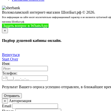
Волоколамский интернет-магазин ШопБыт.рф © 2026.
Вся информация на сайте носит исключительно информационный характер и не являются публичной офер
магазина ШопБыт.рф.
Задать вопрос в WhatsApp
+7 (926) 412-7408
Позвонить
×
Подбор душевой кабины онлайн.
Вернуться
Start Over
Имя:
Телефон:
Результат Вашего опроса успешно отправлен, в ближайшее вре
Авторизация
×
Email