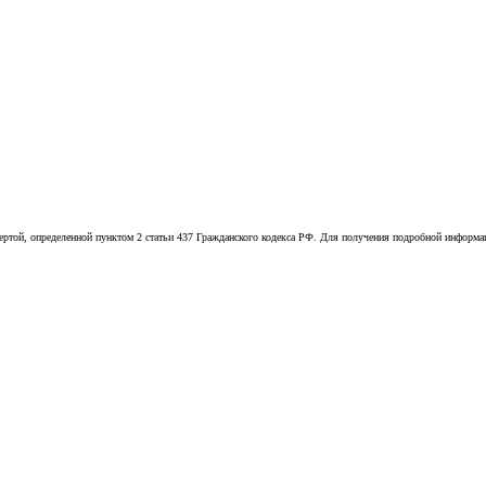
той, определенной пунктом 2 статьи 437 Гражданского кодекса РФ. Для получения подробной информации