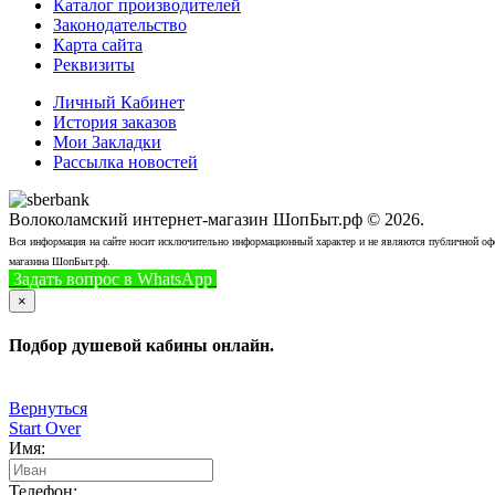
Каталог производителей
Законодательство
Карта сайта
Реквизиты
Личный Кабинет
История заказов
Мои Закладки
Рассылка новостей
Волоколамский интернет-магазин ШопБыт.рф © 2026.
Вся информация на сайте носит исключительно информационный характер и не являются публичной офер
магазина ШопБыт.рф.
Задать вопрос в WhatsApp
+7 (926) 412-7408
Позвонить
×
Подбор душевой кабины онлайн.
Вернуться
Start Over
Имя:
Телефон: