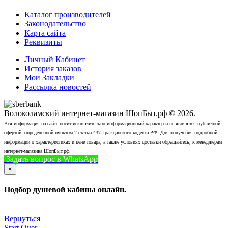
Каталог производителей
Законодательство
Карта сайта
Реквизиты
Личный Кабинет
История заказов
Мои Закладки
Рассылка новостей
Волоколамский интернет-магазин ШопБыт.рф © 2026.
Вся информация на сайте носит исключительно информационный характер и не являются публичной
офертой, определенной пунктом 2 статьи 437 Гражданского кодекса РФ. Для получения подробной
информации о характеристиках и цене товара, а также условиях доставки обращайтесь, к менеджерам
интернет-магазина ШопБыт.рф.
Задать вопрос в WhatsApp
+7 (926) 412-7408
Позвонить
×
Подбор душевой кабины онлайн.
Вернуться
Start Over