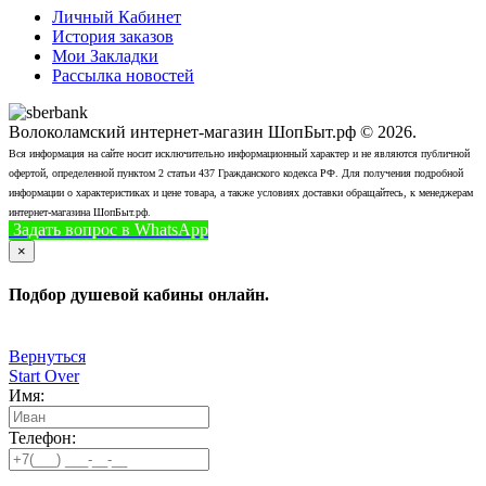
Личный Кабинет
История заказов
Мои Закладки
Рассылка новостей
Волоколамский интернет-магазин ШопБыт.рф © 2026.
Вся информация на сайте носит исключительно информационный характер и не являются публичной
офертой, определенной пунктом 2 статьи 437 Гражданского кодекса РФ. Для получения подробной
информации о характеристиках и цене товара, а также условиях доставки обращайтесь, к менеджерам
интернет-магазина ШопБыт.рф.
Задать вопрос в WhatsApp
+7 (926) 412-7408
Позвонить
×
Подбор душевой кабины онлайн.
Вернуться
Start Over
Имя:
Телефон: