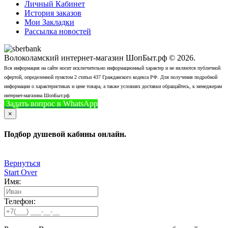
Личный Кабинет
История заказов
Мои Закладки
Рассылка новостей
Волоколамский интернет-магазин ШопБыт.рф © 2026.
Вся информация на сайте носит исключительно информационный характер и не являются публичной
офертой, определенной пунктом 2 статьи 437 Гражданского кодекса РФ. Для получения подробной
информации о характеристиках и цене товара, а также условиях доставки обращайтесь, к менеджерам
интернет-магазина ШопБыт.рф.
Задать вопрос в WhatsApp
+7 (926) 412-7408
Позвонить
×
Подбор душевой кабины онлайн.
Вернуться
Start Over
Имя:
Телефон: