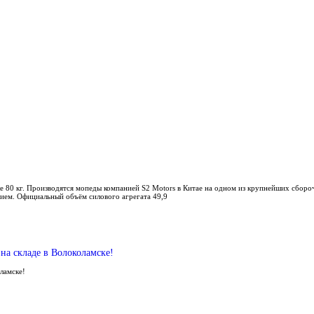
е 80 кг. Производятся мопеды компанией S2 Motors в Китае на одном из крупнейших сбор
ием. Официальный объём силового агрегата 49,9
на складе в Волоколамске!
оламске!