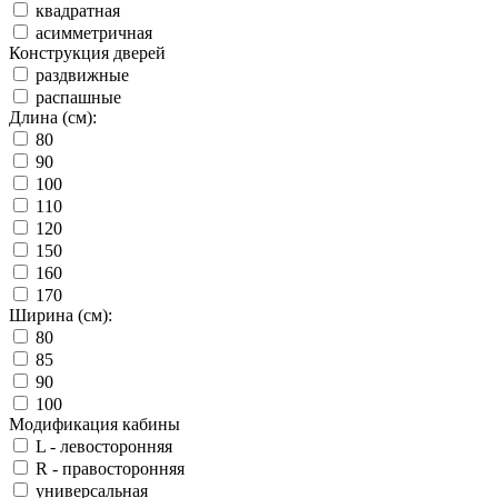
квадратная
асимметричная
Конструкция дверей
раздвижные
распашные
Длина (см):
80
90
100
110
120
150
160
170
Ширина (см):
80
85
90
100
Модификация кабины
L - левосторонняя
R - правосторонняя
универсальная