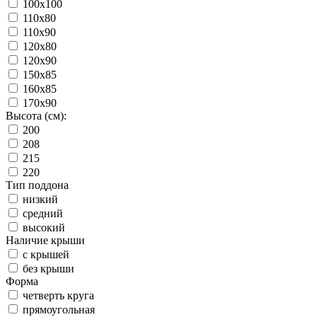
100x100
110x80
110x90
120x80
120x90
150x85
160x85
170x90
Высота (см):
200
208
215
220
Тип поддона
низкий
средний
высокий
Наличие крыши
с крышей
без крыши
Форма
четверть круга
прямоугольная