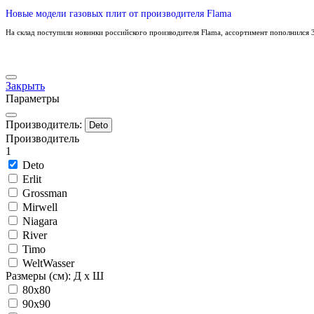
Новые модели газовых плит от производителя Flama
На склад поступили новинки российского производителя Flama, ассортимент пополнился 3
Закрыть
Параметры
Производитель:
Deto
Производитель
1
Deto
Erlit
Grossman
Mirwell
Niagara
River
Timo
WeltWasser
Размеры (см): Д x Ш
80x80
90x90