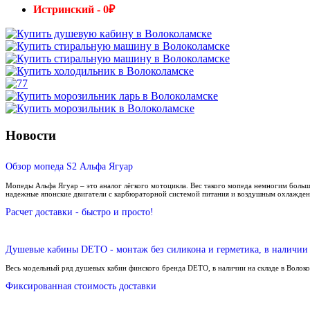
Истринский - 0₽
Новости
Обзор мопеда S2 Альфа Ягуар
Мопеды Альфа Ягуар – это аналог лёгкого мотоцикла. Вес такого мопеда немногим больш
надежные японские двигатели с карбюраторной системой питания и воздушным охлажден
Расчет доставки - быстро и просто!
Душевые кабины DETO - монтаж без силикона и герметика, в наличии 
Весь модельный ряд душевых кабин финского бренда DETO, в наличии на складе в Волок
Фиксированная стоимость доставки