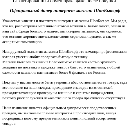
Гарантированный обмен брака даже после покупки!
Официальный дилер интернет-магазин ШопБыт.рф
Уважаемые клиенты и посетители интернет-магазина ШопБыт.рф. Мы рады,
что вы, рассматривая магазины бытовой техники в Волоколамске, зашли на
наш сайт. Среди большого количества интернет магазинов, мы надеемся,
что оставим хорошее впечатление своим сервисом и ценами, а так же
ассортиментом товаров.
Наш дружный коллектив магазина ШопБыт.рф это команда профессионалов
которая умеет и любит продавать бытовую технику.
Магазин бытовой техники в Волоколамске является частью крупного
холдинга по поставке и продаже товаров бытового назначения, в общей
сложности компания насчитывает более 6 филиалов по России.
Покупая у нас вы можете быть уверены в абсолютном качестве товара, ведь
все поставки на наши склады, приходящие с заводов изготовителей
проходят тотальную проверку на внешние и скрытые повреждения,
поэтому риск получения некачественного товара практически отсутствует.
Наша компания является официальным дилером всех представленных
брендов, мы заключаем прямые контракты с производителями, минуя
посредников поэтому предлагаем низкие цены и полный ассортимент
товаров.