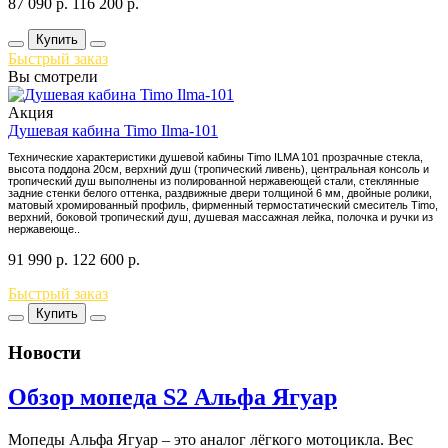
87 090
р.
116 200
р.
Купить
Быстрый заказ
Вы смотрели
Акция
Душевая кабина Timo Ilma-101
Технические характеристики душевой кабины Timo ILMA 101 прозрачные стекла,
высота поддона 20см, верхний душ (тропический ливень), центральная консоль и
тропический душ выполнены из полированной нержавеющей стали, стеклянные
задние стенки белого оттенка, раздвижные двери толщиной 6 мм, двойные ролики,
матовый хромированный профиль, фирменный термостатический смеситель Timo,
верхний, боковой тропический душ, душевая массажная лейка, полочка и ручки из
нержавеюще..
91 990
р.
122 600
р.
Быстрый заказ
Купить
Новости
Обзор мопеда S2 Альфа Ягуар
Мопеды Альфа Ягуар – это аналог лёгкого мотоцикла. Вес