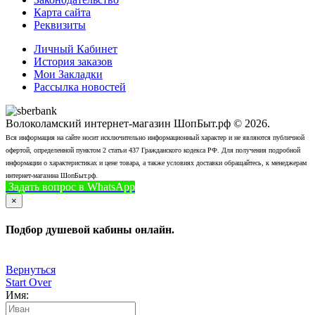
Карта сайта
Реквизиты
Личный Кабинет
История заказов
Мои Закладки
Рассылка новостей
Волоколамский интернет-магазин ШопБыт.рф © 2026.
Вся информация на сайте носит исключительно информационный характер и не являются публичной
офертой, определенной пунктом 2 статьи 437 Гражданского кодекса РФ. Для получения подробной
информации о характеристиках и цене товара, а также условиях доставки обращайтесь, к менеджерам
интернет-магазина ШопБыт.рф.
Задать вопрос в WhatsApp
+7 (926) 412-7408
Позвонить
×
Подбор душевой кабины онлайн.
Вернуться
Start Over
Имя: