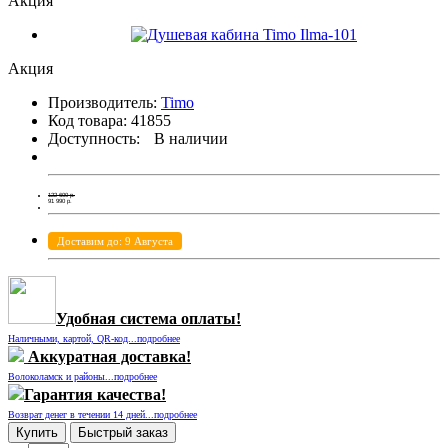
Акция
Акция
Производитель:
Timo
Код товара:
41855
Доступность:
В наличии
122 600
р.
91 990
р.
Доставим до: 9 Августа
Удобная система оплаты!
Наличными, картой, QR-код...подробнее
Аккуратная доставка!
Волоколамск и районы...подробнее
Гарантия качества!
Возврат денег в течении 14 дней...подробнее
Купить
Быстрый заказ