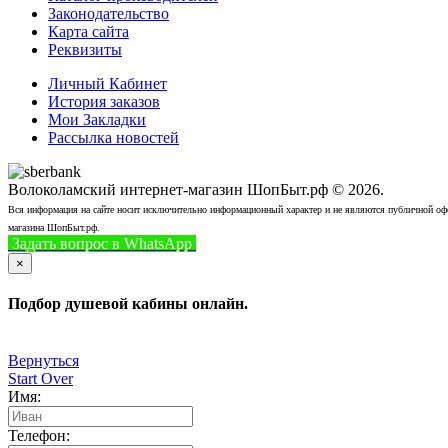
Законодательство
Карта сайта
Реквизиты
Личный Кабинет
История заказов
Мои Закладки
Рассылка новостей
Волоколамский интернет-магазин ШопБыт.рф © 2026.
Вся информация на сайте носит исключительно информационный характер и не являются публичной офер
магазина ШопБыт.рф.
Задать вопрос в WhatsApp
+7 (926) 412-7408
Позвонить
×
Подбор душевой кабины онлайн.
Вернуться
Start Over
Имя:
Телефон: