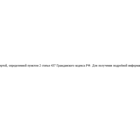
той, определенной пунктом 2 статьи 437 Гражданского кодекса РФ. Для получения подробной информации