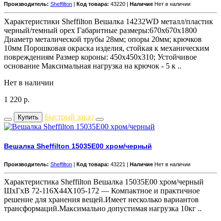
Производитель:
Sheffilton
|
Код товара:
43220 |
Наличие
Нет в наличии
Характеристики Sheffilton Вешалка 14232WD металл/пластик
черный/темный орех Габаритные размеры:670x670x1800
Диаметр металической трубы 28мм; опоры 20мм; крючков
10мм Порошковая окраска изделия, стойкая к механическим
повреждениям Размер короны: 450х450х310; Устойчивое
основание Максимальная нагрузка на крючок - 5 к ..
Нет в наличии
1 220
р.
Быстрый заказ
Купить
Вешалка Sheffilton 15035E00 хром/черный
Производитель:
Sheffilton
|
Код товара:
43221 |
Наличие
Нет в наличии
Характеристика Sheffilton Вешалка 15035E00 хром/черный
ШхГхВ 72-116X44X105-172 — Компактное и практичное
решение для хранения вещей.Имеет несколько вариантов
трансформаций.Максимально допустимая нагрузка 10кг ..