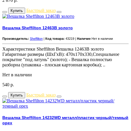
2 870
р.
Быстрый заказ
Купить
Вешалка Sheffilton 12463B золото
Производитель:
Sheffilton
|
Код товара:
43219 |
Наличие
Нет в наличии
Характеристики Sheffilton Вешалка 12463B золото
Габаритные размеры (ШхГхВ): 470x170x330,Специальное
покрытие "под латунь" (золото); - Вешалка полностью
разборна (упаковка - плоская картонная коробка); ..
Нет в наличии
540
р.
Быстрый заказ
Купить
Вешалка Sheffilton 14232WD металл/пластик черный/темный
орех