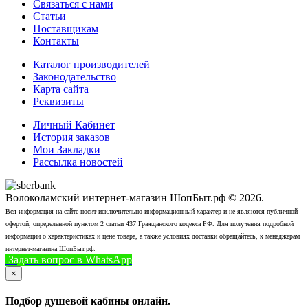
Связаться с нами
Статьи
Поставщикам
Контакты
Каталог производителей
Законодательство
Карта сайта
Реквизиты
Личный Кабинет
История заказов
Мои Закладки
Рассылка новостей
Волоколамский интернет-магазин ШопБыт.рф © 2026.
Вся информация на сайте носит исключительно информационный характер и не являются публичной
офертой, определенной пунктом 2 статьи 437 Гражданского кодекса РФ. Для получения подробной
информации о характеристиках и цене товара, а также условиях доставки обращайтесь, к менеджерам
интернет-магазина ШопБыт.рф.
Задать вопрос в WhatsApp
+7 (926) 412-7408
Позвонить
×
Подбор душевой кабины онлайн.