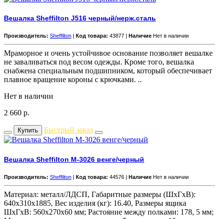
Вешалка Sheffilton J516 черный/нерж.сталь
Производитель:
Sheffilton
|
Код товара:
43877 |
Наличие
Нет в наличии
Мраморное и очень устойчивое основание позволяет вешалке
не заваливаться под весом одежды. Кроме того, вешалка
снабжена специальным подшипником, который обеспечивает
плавное вращение короны с крючками. ..
Нет в наличии
2 660
р.
Быстрый заказ
Купить
Вешалка Sheffilton M-3026 венге/черный
Производитель:
Sheffilton
|
Код товара:
44576 |
Наличие
Нет в наличии
Материал: металл/ЛДСП, Габаритные размеры (ШхГхВ):
640x310x1885, Вес изделия (кг): 16.40, Размеры ящика
ШхГхВ: 560х270х60 мм; Растояние между полками: 178, 5 мм;