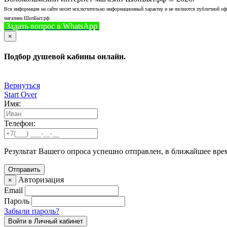
Вся информация на сайте носит исключительно информационный характер и не являются публичной офер
магазина ШопБыт.рф.
Задать вопрос в WhatsApp
+7 (926) 412-7408
Позвонить
×
Подбор душевой кабины онлайн.
Вернуться
Start Over
Имя:
Телефон:
Результат Вашего опроса успешно отправлен, в ближайшее вре
Авторизация
×
Email
Пароль
Забыли пароль?
Войти в Личный кабинет