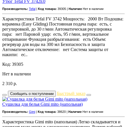
Утюг Tefal FV 3742E0
Производитель:
Tefal
|
Код товара:
39305 |
Наличие
Нет в наличии
Характеристики Tefal FV 3742 Мощность: 2000 Вт Подошва:
керамика (Easy Gliding) Постоянная подача пара: есть, с
регулировкой, до 30 г/мин Автоматическая регулировка
пара: нет Паровой удар: есть, 95 г/мин, вертикальное
отпаривание Функция разбрызгивания: есть Объем:
резервуар для воды на 300 мл Безопасность и защита
Автоматическое отключение: нет Система защиты от
накипи: ес..
Код: 39305
Нет в наличии
2 310
р.
Быстрый заказ
Сообщить о поступлении
Сушилка для белья Gimi mito (напольная)
Производитель:
Gimi
|
Код товара:
38620 |
Наличие
Нет в наличии
Характеристика Gimi mito (напольная) Легко складывается и
занимает мало места в сложенном состоянии. Размер рабочей