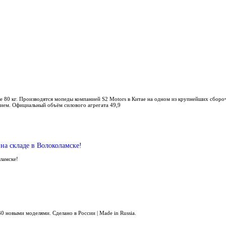
е 80 кг. Производятся мопеды компанией S2 Motors в Китае на одном из крупнейших сбор
ием. Официальный объём силового агрегата 49,9
на складе в Волоколамске!
оламске!
0 новыми моделями. Сделано в России | Made in Russia.