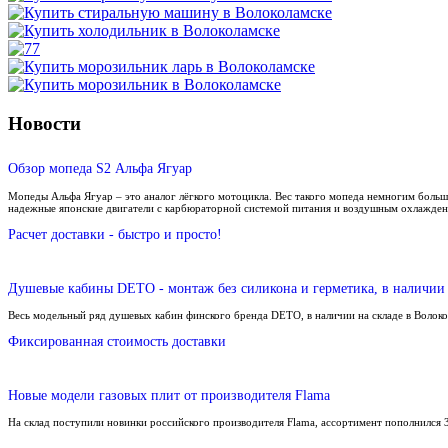
Новости
Обзор мопеда S2 Альфа Ягуар
Мопеды Альфа Ягуар – это аналог лёгкого мотоцикла. Вес такого мопеда немногим больш
надежные японские двигатели с карбюраторной системой питания и воздушным охлажден
Расчет доставки - быстро и просто!
Душевые кабины DETO - монтаж без силикона и герметика, в наличии 
Весь модельный ряд душевых кабин финского бренда DETO, в наличии на складе в Волок
Фиксированная стоимость доставки
Новые модели газовых плит от производителя Flama
На склад поступили новинки российского производителя Flama, ассортимент пополнился 3