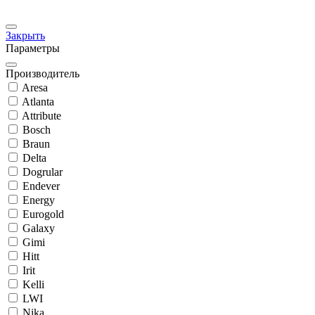
Закрыть
Параметры
Производитель
Aresa
Atlanta
Attribute
Bosch
Braun
Delta
Dogrular
Endever
Energy
Eurogold
Galaxy
Gimi
Hitt
Irit
Kelli
LWI
Nika