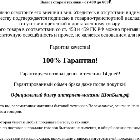
Вывоз старой техники - от 400 до 600
₽.
льно осмотрите его внешний вид. Убедитесь в отсутствии види
еству подтверждается подписью в товарно-транспортной наклад
отсутствии претензий к доставленному товару.
о товара в соответствии со ст. 458 и 459 ГК РФ можно предъяви
статочную освещённость и прочее, не является основанием для 
Гарантия качества!
100% Гарантия!
Гарантируем возврат денег в течении 14 дней!
Гарантированный обмен брака даже после покупки!
Официальный дилер интернет-магазин ШопБыт.рф
 вы, рассматривая магазины бытовой техники в Волоколамске, зашли на наш с
том товаров.
торая умеет и любит продавать бытовую технику.
 по поставке и продаже товаров бытового назначения, в общей сложности ком
все поставки на наши склады, приходящие с заводов изготовителей проходят 