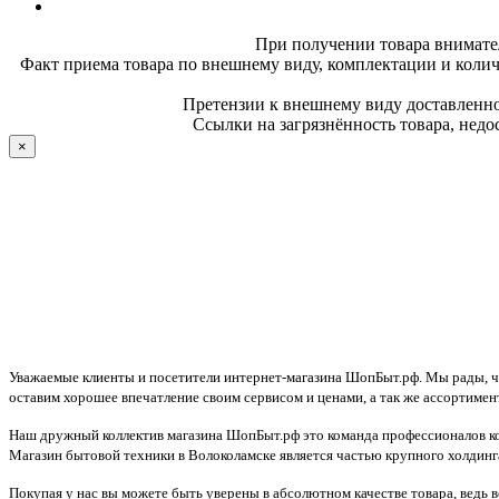
При получении товара внимате
Факт приема товара по внешнему виду, комплектации и колич
Претензии к внешнему виду доставленног
Ссылки на загрязнённость товара, недо
×
Уважаемые клиенты и посетители интернет-магазина ШопБыт.рф. Мы рады, что
оставим хорошее впечатление своим сервисом и ценами, а так же ассортимен
Наш дружный коллектив магазина ШопБыт.рф это команда профессионалов ко
Магазин бытовой техники в Волоколамске является частью крупного холдинга
Покупая у нас вы можете быть уверены в абсолютном качестве товара, ведь 