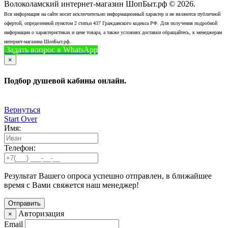
Волоколамский интернет-магазин ШопБыт.рф © 2026.
Вся информация на сайте носит исключительно информационный характер и не являются публичной
офертой, определенной пунктом 2 статьи 437 Гражданского кодекса РФ. Для получения подробной
информации о характеристиках и цене товара, а также условиях доставки обращайтесь, к менеджерам
интернет-магазина ШопБыт.рф.
Задать вопрос в WhatsApp
+7 (926) 412-7408
Позвонить
×
Подбор душевой кабины онлайн.
Вернуться
Start Over
Имя:
Телефон:
Результат Вашего опроса успешно отправлен, в ближайшее
время с Вами свяжется наш менеджер!
Авторизация
×
Email