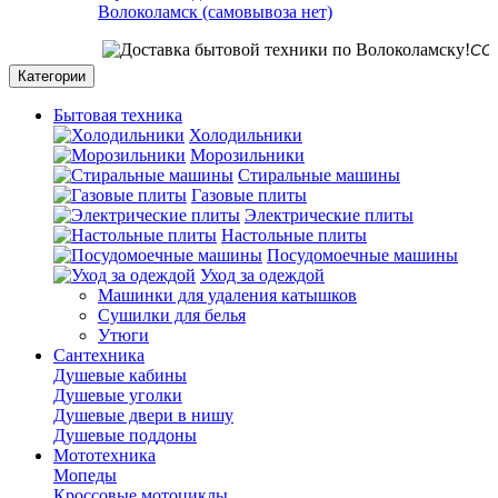
Волоколамск (самовывоза нет)
СО СКЛА
Категории
Бытовая техника
Холодильники
Морозильники
Стиральные машины
Газовые плиты
Электрические плиты
Настольные плиты
Посудомоечные машины
Уход за одеждой
Машинки для удаления катышков
Сушилки для белья
Утюги
Сантехника
Душевые кабины
Душевые уголки
Душевые двери в нишу
Душевые поддоны
Мототехника
Мопеды
Кроссовые мотоциклы