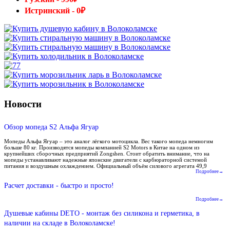
Истринский - 0₽
Новости
Обзор мопеда S2 Альфа Ягуар
Мопеды Альфа Ягуар – это аналог лёгкого мотоцикла. Вес такого мопеда немногим
больше 80 кг. Производятся мопеды компанией S2 Motors в Китае на одном из
крупнейших сборочных предприятий Zongshen. Стоит обратить внимание, что на
мопеды устанавливают надежные японские двигатели с карбюраторной системой
питания и воздушным охлаждением. Официальный объём силового агрегата 49,9
Подробнее→
Расчет доставки - быстро и просто!
Подробнее→
Душевые кабины DETO - монтаж без силикона и герметика, в
наличии на складе в Волоколамске!