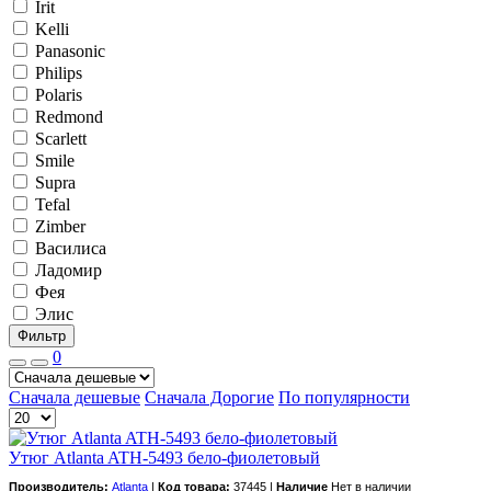
Irit
Kelli
Panasonic
Philips
Polaris
Redmond
Scarlett
Smile
Supra
Tefal
Zimber
Василиса
Ладомир
Фея
Элис
Фильтр
0
Сначала дешевые
Сначала Дорогие
По популярности
Утюг Atlanta ATH-5493 бело-фиолетовый
Производитель:
Atlanta
|
Код товара:
37445 |
Наличие
Нет в наличии