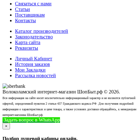
Связаться с нами
Статьи
Поставщикам
Контакты
Каталог производителей
Законодательство
Карта сайта
Реквизиты
Личный Кабинет
История заказов
Мои Закладки
Рассылка новостей
Волоколамский интернет-магазин ШопБыт.рф © 2026.
Вся информация на сайте носит исключительно информационный характер и не являются публичной
офертой, определенной пунктом 2 статьи 437 Гражданского кодекса РФ. Для получения подробной
информации о характеристиках и цене товара, а также условиях доставки обращайтесь, к менеджерам
интернет-магазина ШопБыт.рф.
Задать вопрос в WhatsApp
+7 (926) 412-7408
Позвонить
×
Подбор душевой кабины онлайн.