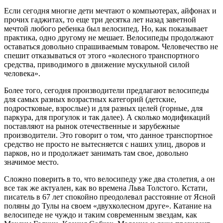
Если сегодня многие дети мечтают о компьютерах, айфонах и
прочих гаджитах, то еще три десятка лет назад заветной
мечтой любого ребенка был велосипед. Но, как показывает
практика, одно другому не мешает. Велосипеды продолжают
оставаться довольно спрашиваемым товаром. Человечество не
спешит отказываться от этого «колесного транспортного
средства, приводимого в движение мускульной силой
человека».
Более того, сегодня производители предлагают велосипеды
для самых разных возрастных категорий (детские,
подростковые, взрослые) и для разных целей (горные, для
паркура, для прогулок и так далее). А сколько модификаций
поставляют на рынок отечественные и зарубежные
производители. Это говорит о том, что данное транспортное
средство не просто не вытесняется с наших улиц, дворов и
парков, но и продолжает занимать там свое, довольно
значимое место.
Сложно поверить в то, что велосипеду уже два столетия, а он
все так же актуален, как во времена Льва Толстого. Кстати,
писатель в 67 лет спокойно преодолевал расстояние от Ясной
поляны до Тулы на своем «двухколесном друге». Катание на
велосипеде не чуждо и таким современным звездам, как