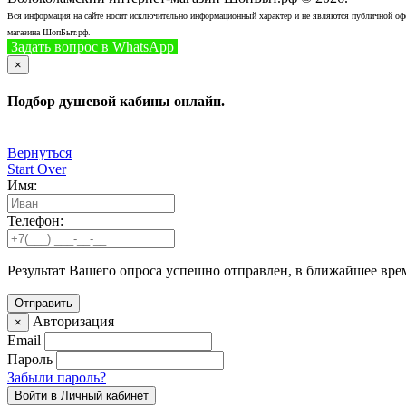
Вся информация на сайте носит исключительно информационный характер и не являются публичной офер
магазина ШопБыт.рф.
Задать вопрос в WhatsApp
+7 (926) 412-7408
Позвонить
×
Подбор душевой кабины онлайн.
Вернуться
Start Over
Имя:
Телефон:
Результат Вашего опроса успешно отправлен, в ближайшее вре
Авторизация
×
Email
Пароль
Забыли пароль?
Войти в Личный кабинет