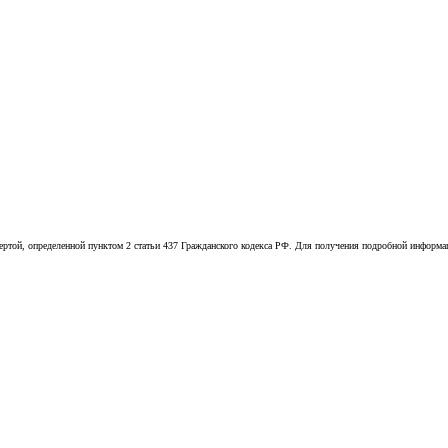
той, определенной пунктом 2 статьи 437 Гражданского кодекса РФ. Для получения подробной информации