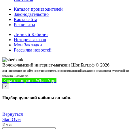
Каталог производителей
Законодательство
Карта сайта
Реквизиты
Личный Кабинет
История заказов
Мои Закладки
Рассылка новостей
Волоколамский интернет-магазин ШопБыт.рф © 2026.
Вся информация на сайте носит исключительно информационный характер и не являются публичной офер
магазина ШопБыт.рф.
Задать вопрос в WhatsApp
+7 (926) 412-7408
Позвонить
×
Подбор душевой кабины онлайн.
Вернуться
Start Over
Имя: