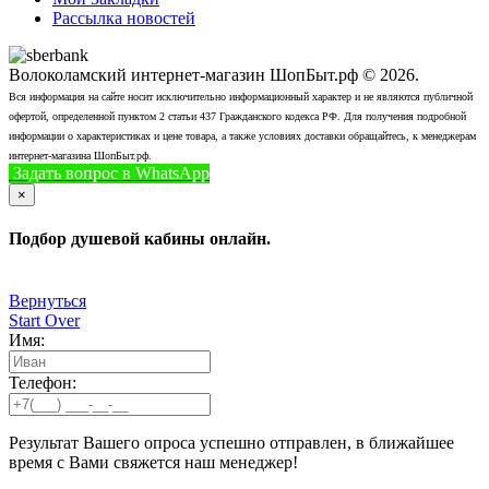
Рассылка новостей
Волоколамский интернет-магазин ШопБыт.рф © 2026.
Вся информация на сайте носит исключительно информационный характер и не являются публичной
офертой, определенной пунктом 2 статьи 437 Гражданского кодекса РФ. Для получения подробной
информации о характеристиках и цене товара, а также условиях доставки обращайтесь, к менеджерам
интернет-магазина ШопБыт.рф.
Задать вопрос в WhatsApp
+7 (926) 412-7408
Позвонить
×
Подбор душевой кабины онлайн.
Вернуться
Start Over
Имя:
Телефон:
Результат Вашего опроса успешно отправлен, в ближайшее
время с Вами свяжется наш менеджер!