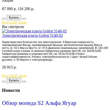
Акция
87 090
р.
116 200
р.
Купить
Быстрый заказ
Вы смотрели
Электрическая плита Gefest 5140-02
Характеристики Количество зон приготовления: 4 Варочная поверхность:
эмалированная Фасад: эмалированный Крышка: металлическая крышка Масса
нетто, кг: 43.1 Масса брутто, кг: 47.6 Диапазон номинальных напряжений, В: 220-230
Сетевой шнур и вилка: в наличии Габаритные размеры ШхГхВ, см: 50x58.5x85
Габаритные размеры в упаковке ШхГхВ, см: 55.6x70.0x96.4 Класс
энергоэффективности: A Класс электробезопасности: I Цвет: белый Объем
духовки, л: 55 Вертел с электроприводо..
26 915
р.
Быстрый заказ
Купить
Новости
Обзор мопеда S2 Альфа Ягуар